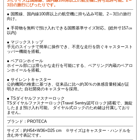
37Lサイズは国際線、国内線100席以上の航空機に持ち込み可能。2～
3日の旅行にぴったりです。
● 国際線、国内線100席以上の航空機に持ち込み可能。2～3日の旅行
向け。
● 手荷物を無料で預け入れできる国際基準サイズ対応。(総外寸157㎝
以内)
● マジックストップ
手元のスイッチで簡単に操作でき、不意な走行を防ぐキャスタースト
ッパー機能を搭載。
● ベアロンホイール
ホイール部には滑らかな走行を可能にする、ベアリング内蔵のベアロ
ンホイールを搭載。
● サイレントキャスター
公的機関の検査に基づき、従来品に比べ約30％の体感音量軽減が証
明された 自社開発のキャスターを採用。
● TSダイヤルファスナーロック
TSダイヤルファスナーロック(Travel Sentry認可ロック)搭載で、施錠
したまま預け入れ可能。 ダイヤル式ロックのため鍵は付属しており
ません。
ブランド：PROTECA
サイズ：約H54×W36×D25 cm ※サイズはキャスター・ハンドルを
含む外寸表記です。