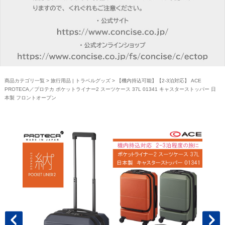
商品カテゴリ一覧
>
旅行用品 | トラベルグッズ
> 【機内持込可能】【2-3泊対応】 ACE
PROTECA／プロテカ ポケットライナー2 スーツケース 37L 01341 キャスターストッパー 日
本製 フロントオープン