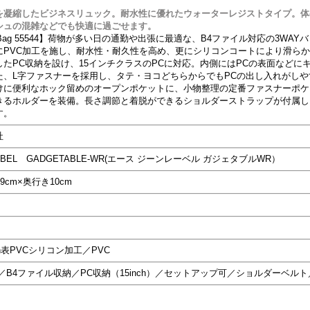
を凝縮したビジネスリュック。耐水性に優れたウォーターレジストタイプ。体
シュの混雑などでも快適に過ごせます。
AY Bag 55544】荷物が多い日の通勤や出張に最適な、B4ファイル対応の3W
にPVC加工を施し、耐水性・耐久性を高め、更にシリコンコートにより滑ら
たPC収納を設け、15インチクラスのPCに対応。内側にはPCの表面などに
た、L字ファスナーを採用し、タテ・ヨコどちらからでもPCの出し入れがし
けに便利なホック留めのオープンポケットに、小物整理の定番ファスナーポケ
きるホルダーを装備。長さ調節と着脱ができるショルダーストラップが付属し
す。
社
LABEL GADGETABLE-WR(エース ジーンレーベル ガジェタブルWR）
9cm×奥行き10cm
n表PVCシリコン加工／PVC
Y／B4ファイル収納／PC収納（15inch）／セットアップ可／ショルダーベル