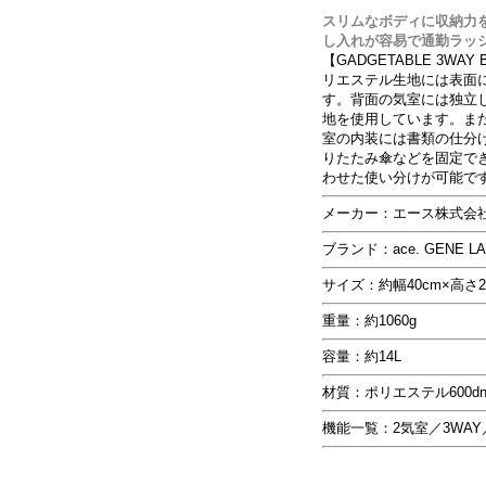
スリムなボディに収納力
し入れが容易で通勤ラッ
【GADGETABLE 3W
リエステル生地には表面
す。背面の気室には独立し
地を使用しています。ま
室の内装には書類の仕分
りたたみ傘などを固定で
わせた使い分けが可能で
メーカー：エース株式会
ブランド：ace. GENE 
サイズ：約幅40cm×高さ2
重量：約1060g
容量：約14L
材質：ポリエステル600d
機能一覧：2気室／3WA