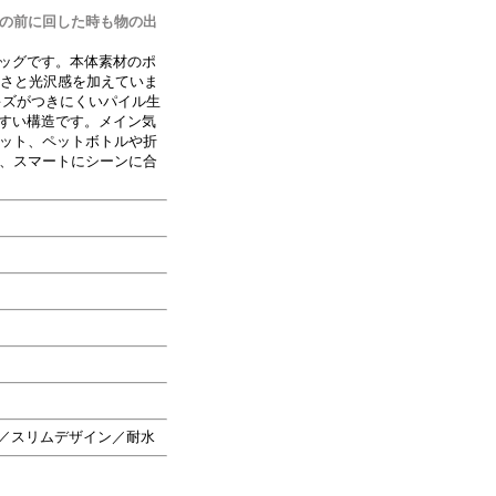
の前に回した時も物の出
AYバッグです。本体素材のポ
かさと光沢感を加えていま
キズがつきにくいパイル生
やすい構造です。メイン気
ット、ペットボトルや折
、スマートにシーンに合
ト／スリムデザイン／耐水