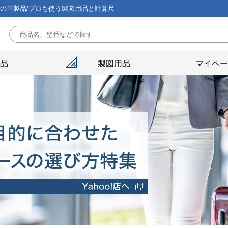
能の革製品/プロも使う製図用品と計算尺
用品
製図用品
マイペー