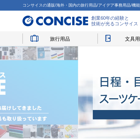
コンサイスの通販/海外・国内の旅行用品/アイデア事務用品/機
創業60年の経験と
技術が光るコンサイス
旅行用品
文具