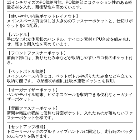
13インチサイズのPC収納可能。PC収納部にはクッション性のある軽
量芯材を入れ、耐衝撃性を高めています。
【使いやすい内装ポケットレイアウト】
メインスペース前面側には大きめのファスナーポケットと、仕切りポ
ケットを3つ配置。
【ハンドル】
手になじむ立体形状のハンドル。ナイロン素材とPU合皮を組み合わ
せ、軽さと耐久性を高めています。
【フロントファスナーポケット】
前面下部には、折りたたみ傘などが収納しやすいヨコ長のポケット付
き。
【ペットボトル収納】
メインスペース内側には、ペットボトルや折りたたみ傘などを立てて
収納可能です。 収納部の内側には吸水速乾メッシュを採用。
【オーガナイザーポケット】
ペンやモバイル端末、ビジネスツールを収納できる便利なオーガナイ
ザーポケット。
【背面ファスナーポケット】
新聞や雑誌の収納に便利な背面ポケット。入れたものが落ちないファ
スナーポケット仕様です。
【セットアップ機能】
トローリーバッグのプルドライブハンドルに固定し、走行時のバッグ
のふらつきを防ぎます。