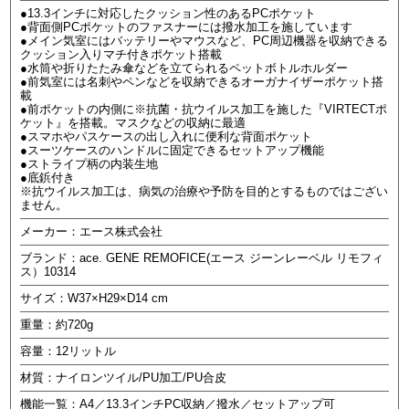
●13.3インチに対応したクッション性のあるPCポケット
●背面側PCポケットのファスナーには撥水加工を施しています
●メイン気室にはバッテリーやマウスなど、PC周辺機器を収納できる
クッション入りマチ付きポケット搭載
●水筒や折りたたみ傘などを立てられるペットボトルホルダー
●前気室には名刺やペンなどを収納できるオーガナイザーポケット搭
載
●前ポケットの内側に※抗菌・抗ウイルス加工を施した『VIRTECTポ
ケット』を搭載。マスクなどの収納に最適
●スマホやパスケースの出し入れに便利な背面ポケット
●スーツケースのハンドルに固定できるセットアップ機能
●ストライプ柄の内装生地
●底鋲付き
※抗ウイルス加工は、病気の治療や予防を目的とするものではござい
ません。
メーカー：エース株式会社
ブランド：ace. GENE REMOFICE(エース ジーンレーベル リモフィ
ス）10314
サイズ：W37×H29×D14 cm
重量：約720g
容量：12リットル
材質：ナイロンツイル/PU加工/PU合皮
機能一覧：A4／13.3インチPC収納／撥水／セットアップ可