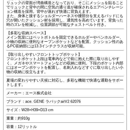
リュックの背面が湾曲構造となっており、そこにメッシュを貼ること
でリュックと背中の間に空気の通り道が確保されるエアベンチレーシ
ョン構造を採用。背中が蒸れず快適に背負えます。
また、身体と接するショルダーハーネスや腰部分を支えるパッドにも
穴が開いたクッション材を採用し、通気性を高めています。背負った
時のズレを軽減し、位置調節が可能なチェストベルト付き。
【多彩な収納スペース】
メイン気室にはペットボトルを固定できるホルダーやペンホルダー、
小物の収納に便利なオープンポケットなどを配置。クッション性のあ
るPC収納部には13.3インチクラスが収納可能。
【取り出しやすいフロントトップポケット】
フロントポケット上段は電車内などで前に抱えた際に取り出しやす
く、メガネやスマートフォンなどの収納に便利。下段のポケット内部
にはオープンポケットを配置し、名刺入れなどすぐに取り出したい小
物の収納に役立ちます。
夏場の変わりやすい天候に対応し、多彩な機能で快適な通勤をサポー
トします。
メーカー：エース株式会社
ブランド：ace. GENE ラパックairV2 62076
サイズ：W28×H39×D13 cm
重量：約910g
容量：12リットル