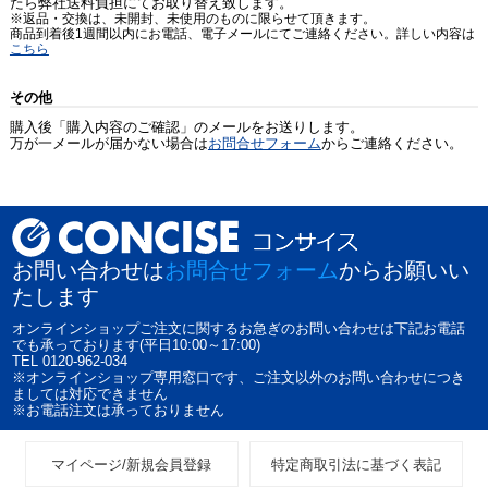
たら弊社送料負担にてお取り替え致します。
※返品・交換は、未開封、未使用のものに限らせて頂きます。
商品到着後1週間以内にお電話、電子メールにてご連絡ください。詳しい内容は
こちら
その他
購入後「購入内容のご確認」のメールをお送りします。
万が一メールが届かない場合は
お問合せフォーム
からご連絡ください。
お問い合わせは
お問合せフォーム
からお願いい
たします
オンラインショップご注文に関するお急ぎのお問い合わせは下記お電話
でも承っております(平日10:00～17:00)
TEL 0120-962-034
※オンラインショップ専用窓口です、ご注文以外のお問い合わせにつき
ましては対応できません
※お電話注文は承っておりません
マイページ/新規会員登録
特定商取引法に基づく表記