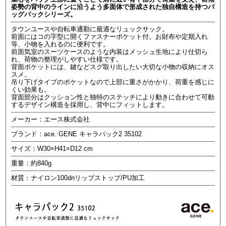
姿勢の背中のラインに沿うよう多面体で形成された独自構造を持つバ
ッグパックシリーズ。
タウンユースや自転車通勤に最適なリュックサック。
前面にはコの字型に開くファスナーポケット付。お財布や定期入れ
等、小物を入れるのに便利です。
前面気室のスーツケースのような内装はメッシュ生地により仕切ら
れ、荷物の整理がしやすい仕様です。
背面ポケットには、鍵などスグ取り出したい大切な小物の収納にオス
スメ。
吊り下げタイプのポケットなので上部に重さがかかり、荷重を感じに
くい効果も。
背面部分はクッション性と独特のステッチにより動きに合わせて可動
するデザイン構造を採用し、背中にフィットします。
メーカー：エース株式会社
ブランド：ace. GENE キャラパック2 35102
サイズ：W30×H41×D12 cm
重量：約840g
材質：ナイロン100dnリップストップ/PU加工