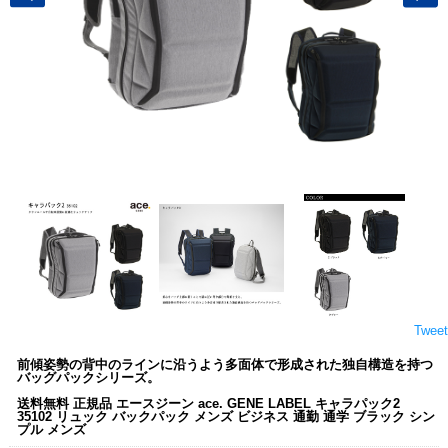
Tweet
前傾姿勢の背中のラインに沿うよう多面体で形成された独自構造を持つ
バッグパックシリーズ。
送料無料 正規品 エースジーン ace. GENE LABEL キャラパック2
35102 リュック バックパック メンズ ビジネス 通勤 通学 ブラック シン
プル メンズ