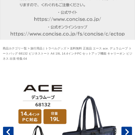
商品カテゴリ一覧
>
旅行用品 | トラベルグッズ
> 送料無料 正規品 エース ace. デュラムーブ ト
ートバッグ 68132 ビジネストート A4 19L 14.4インチPC セットアップ機能 キャリーオン ビジ
ネス 出張 特集-04