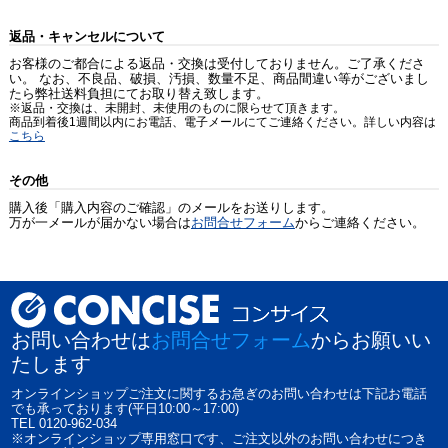
返品・キャンセルについて
お客様のご都合による返品・交換は受付しておりません。ご了承くださ
い。 なお、不良品、破損、汚損、数量不足、商品間違い等がございまし
たら弊社送料負担にてお取り替え致します。
※返品・交換は、未開封、未使用のものに限らせて頂きます。
商品到着後1週間以内にお電話、電子メールにてご連絡ください。詳しい内容は
こちら
その他
購入後「購入内容のご確認」のメールをお送りします。
万が一メールが届かない場合は
お問合せフォーム
からご連絡ください。
お問い合わせは
お問合せフォーム
からお願いい
たします
オンラインショップご注文に関するお急ぎのお問い合わせは下記お電話
でも承っております(平日10:00～17:00)
TEL 0120-962-034
※オンラインショップ専用窓口です、ご注文以外のお問い合わせにつき