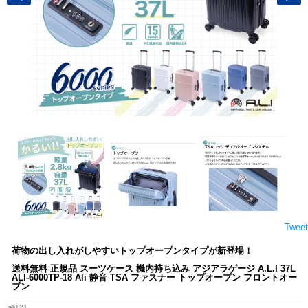
Tweet
荷物の出し入れがしやすいトップオープンタイプが新登場！
送料無料 正規品 スーツケース 機内持ち込み アジアラゲージ A.L.I 37L
ALI-6000TP-18 Ali 静音 TSA ファスナー トップオープン フロントオー
プン
ali121