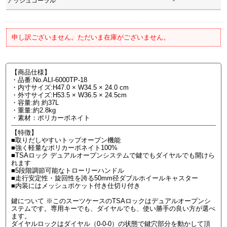
アッシュコーラル
-
申し訳ございません。ただいま在庫がございません。
【商品仕様】
・品番:No.ALI-6000TP-18
・内寸サイズ:H47.0 × W34.5 × 24.0 cm
・外寸サイズ:H53.5 × W36.5 × 24.5cm
・容量:約 約37L
・重量:約2.8kg
・素材：ポリカーボネイト
【特徴】
■取りだしやすいトップオープン機能
■強く軽量なポリカーボネイト100%
■TSAロック デュアルオープンシステムで鍵でもダイヤルでも開けら
れます
■5段階調節可能なトローリーハンドル
■走行安定性・旋回性を誇る50mm径ダブルホイールキャスター
■内装にはメッシュポケット付き仕切り付き
鍵について ※このスーツケースのTSAロックはデュアルオープンシ
ステムです。専用キーでも、ダイヤルでも、使い勝手の良い方が選べ
ます。
ダイヤルロックはダイヤル（0-0-0）の状態で鍵穴部分を動かして頂