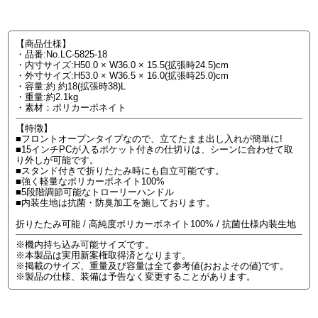
【商品仕様】
・品番:No.LC-5825-18
・内寸サイズ:H50.0 × W36.0 × 15.5(拡張時24.5)cm
・外寸サイズ:H53.0 × W36.5 × 16.0(拡張時25.0)cm
・容量:約 約18(拡張時38)L
・重量:約2.1kg
・素材：ポリカーボネイト
【特徴】
■フロントオープンタイプなので、立てたまま出し入れが簡単に!
■15インチPCが入るポケット付きの仕切りは、シーンに合わせて取
り外しが可能です。
■スタンド付きで折りたたみ時にも自立可能です。
■強く軽量なポリカーボネイト100%
■5段階調節可能なトローリーハンドル
■内装生地は抗菌・防臭加工を施しております。
折りたたみ可能 / 高純度ポリカーボネイト100% / 抗菌仕様内装生地
※機内持ち込み可能サイズです。
※本製品は実用新案権取得済となります。
※掲載のサイズ、重量及び容量は全て参考値(おおよその値)です。
※製品の仕様、装備は予告なく変更することがあります。