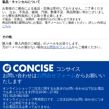
返品・キャンセルについて
お客様のご都合による返品・交換は受付しておりません。ご了承くださ
い。 なお、不良品、破損、汚損、数量不足、商品間違い等がございまし
たら弊社送料負担にてお取り替え致します。
※返品・交換は、未開封、未使用のものに限らせて頂きます。
商品到着後1週間以内にお電話、電子メールにてご連絡ください。詳しい内容は
こちら
その他
購入後「購入内容のご確認」のメールをお送りします。
万が一メールが届かない場合は
お問合せフォーム
からご連絡ください。
お問い合わせは
お問合せフォーム
からお願いい
たします
オンラインショップご注文に関するお急ぎのお問い合わせは下記お電話
でも承っております(平日10:00～17:00)
TEL 0120-962-034
※オンラインショップ専用窓口です、ご注文以外のお問い合わせにつき
ましては対応できません
※お電話注文は承っておりません