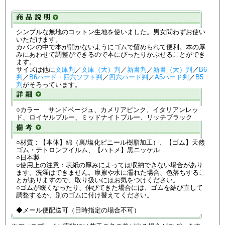
シンプルな無地のコットン生地を使いました。男女問わずお使い
いただけます。
カバンの中で本が開かないようにゴムで留められて便利。本の厚
みにあわせて調整ができるので本にぴったりかぶせることができ
ます。
サイズは他に
文庫判
／
文庫（大）判
／
新書判
／
新書（大）判
／
B6
判
／
B6ハード・四六ソフト判
／
四六ハード判
／
A5ハード判
／
B5
判
がそろっています。
○カラー サンドベージュ、カメリアピンク、イタリアンレッ
ド、ロイヤルブルー、ミッドナイトブルー、リッチブラック
○材質：【本体】綿（裏/塩化ビニール樹脂加工）、【ゴム】天然
ゴム・テトロンフイルム、【ハトメ】黒ニッケル
○日本製
○使用上の注意：表紙の厚みによっては収納できない場合があり
ます。洗濯はできません。摩擦や水に濡れた場合、色落ちするこ
とがありますので、取り扱いにはお気をつけください。
○ゴムが緩くなったり、伸びてきた場合には、ゴムを結び直して
調整するか、別のゴムに付け替えてください。
◆メール便配送可（日時指定の場合不可）