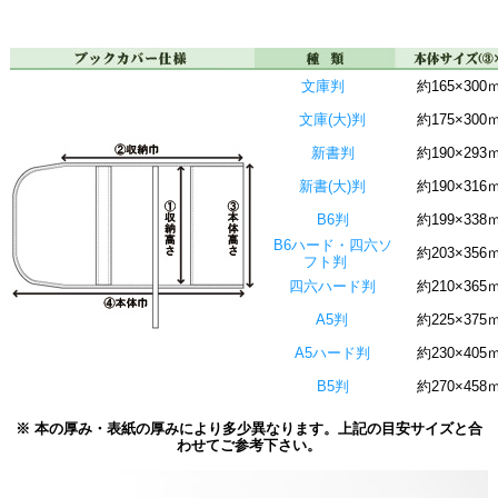
文庫判
約165×300
文庫(大)判
約175×300
新書判
約190×293
新書(大)判
約190×316
B6判
約199×338
B6ハード・四六ソ
約203×356
フト判
四六ハード判
約210×365
A5判
約225×375
A5ハード判
約230×405
B5判
約270×458
※ 本の厚み・表紙の厚みにより多少異なります。上記の目安サイズと合
わせてご参考下さい。