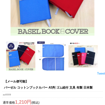
Tweet
【メール便可能】
バーゼル コットンブックカバー A5判 ゴム紐付 文具 布製 日本製
az0009
1,210円
通常価格
(税込)