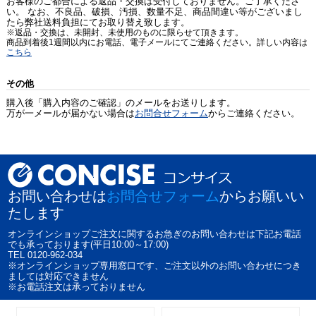
お客様のご都合による返品・交換は受付しておりません。ご了承くださ
い。 なお、不良品、破損、汚損、数量不足、商品間違い等がございまし
たら弊社送料負担にてお取り替え致します。
※返品・交換は、未開封、未使用のものに限らせて頂きます。
商品到着後1週間以内にお電話、電子メールにてご連絡ください。詳しい内容は
こちら
その他
購入後「購入内容のご確認」のメールをお送りします。
万が一メールが届かない場合は
お問合せフォーム
からご連絡ください。
お問い合わせは
お問合せフォーム
からお願いい
たします
オンラインショップご注文に関するお急ぎのお問い合わせは下記お電話
でも承っております(平日10:00～17:00)
TEL 0120-962-034
※オンラインショップ専用窓口です、ご注文以外のお問い合わせにつき
ましては対応できません
※お電話注文は承っておりません