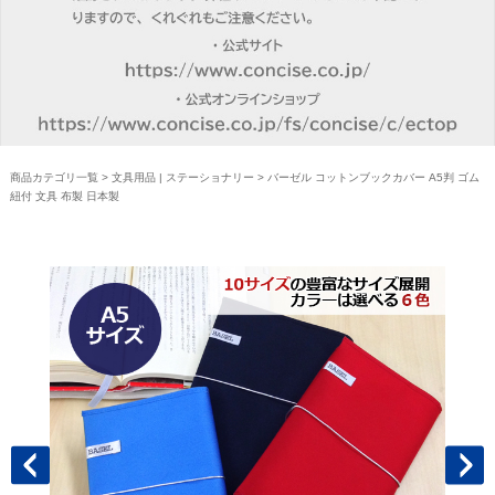
商品カテゴリ一覧
>
文具用品 | ステーショナリー
> バーゼル コットンブックカバー A5判 ゴム
紐付 文具 布製 日本製