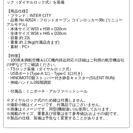
ック（ダイヤルロック式）を装備
【商品仕様】
・ブランド：INTER CITY
・品番:No.60524：フロントオープン コインロッカー38c (リニュー
アルモデル)
・本体サイズ:W33 x H38 x D20cm
・全体サイズ:W34 x H45 x D20cm
・容量:約 22L
・重量:約 2.8kg(付属品含まず)
・素材：PC+
【特徴】
・100席未満航空機＆LCC機内持込対応※詳細はご利用の航空機会社
のHPなどでご確認ください。
・TSロック装備（ダイヤルロック式）
・USBポート(Type-A 1口・Type-C 1口付き)
・HINOMOTO製ストッパー付き静音キャスター(SILENT RUN)
・伸縮ハンドル2段階調節
・付属品：ミニポーチ・アルファベットシール
※ダイヤルロック式のため鍵は付属しません。
※撮影小物はイメージです、付属品ではございません。
※画像はイメージです、同型(機能違い)も使用しております。
※掲載のサイズ、重量及び容量は全て参考値(おおよその値)です。
※製品の仕様、装備は予告なく変更することがあります。