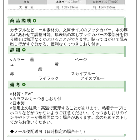
カラフルなビニール素材の、文庫サイズのブックカバー。本の厚
みにあわせて調整可能、厚表紙の本もブックカバーの帯部分を切
り離せば無理なくかぶせることができます。貼ってはがせて読み
出し行がすぐ分かる、便利なくっつきしおり付き。
○カラー 黒 ベージ
ュ 黄
紺
赤 スカイブルー
ライラック アイスブルー
○材質：PVC
○カラフルくっつきしおり付
○日本製
○使用上の注意：高温で変形することがあります。粘着テープに
ホコリなどがつかないようご注意ください。くっつきしおりのイ
ンキやトナーが接着面につく場合があります。念のためテストし
てからお使いください。
◆メール便配送可（日時指定の場合不可）