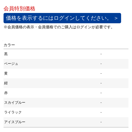
価格を表示するにはログインしてください。 ＞
カラー
黒
-
ベージュ
-
黄
-
紺
-
赤
-
スカイブルー
-
ライラック
-
アイスブルー
-