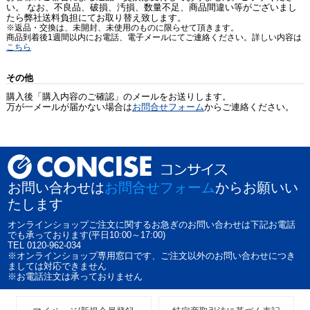
い。 なお、不良品、破損、汚損、数量不足、商品間違い等がございまし
たら弊社送料負担にてお取り替え致します。
※返品・交換は、未開封、未使用のものに限らせて頂きます。
商品到着後1週間以内にお電話、電子メールにてご連絡ください。詳しい内容は
こちら
その他
購入後「購入内容のご確認」のメールをお送りします。
万が一メールが届かない場合は
お問合せフォーム
からご連絡ください。
お問い合わせは
お問合せフォーム
からお願いい
たします
オンラインショップご注文に関するお急ぎのお問い合わせは下記お電話
でも承っております(平日10:00～17:00)
TEL 0120-962-034
※オンラインショップ専用窓口です、ご注文以外のお問い合わせにつき
ましては対応できません
※お電話注文は承っておりません