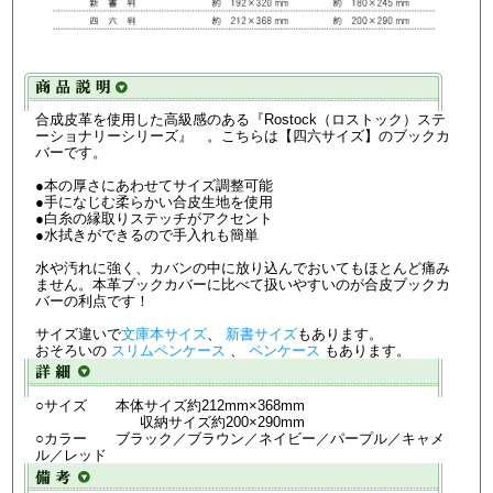
合成皮革を使用した高級感のある『Rostock（ロストック）ステ
ーショナリーシリーズ』 。こちらは【四六サイズ】のブックカ
バーです。
●本の厚さにあわせてサイズ調整可能
●手になじむ柔らかい合皮生地を使用
●白糸の縁取りステッチがアクセント
●水拭きができるので手入れも簡単
水や汚れに強く、カバンの中に放り込んでおいてもほとんど痛み
ません。本革ブックカバーに比べて扱いやすいのが合皮ブックカ
バーの利点です！
サイズ違いで
文庫本サイズ
、
新書サイズ
もあります。
おそろいの
スリムペンケース
、
ペンケース
もあります。
○サイズ 本体サイズ約212mm×368mm
収納サイズ約200×290mm
○カラー ブラック／ブラウン／ネイビー／パープル／キャメ
ル／レッド