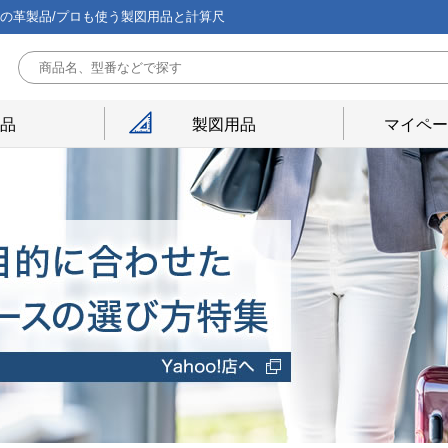
能の革製品/プロも使う製図用品と計算尺
用品
製図用品
マイペー