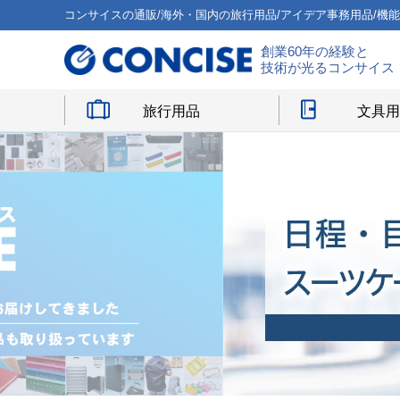
コンサイスの通販/海外・国内の旅行用品/アイデア事務用品/機
創業60年の経験と
技術が光るコンサイス
旅行用品
文具