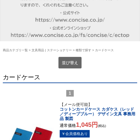
商品カテゴリ一覧
>
文具用品 | ステーショナリー
>
種類で探す
> カードケース
並び替え
カードケース
1
【メール便可能】
コットンカードケース カダケス（レッド
／ディープブルー） デザイン文具 事務用
品 製図
1,045円
通常価格
(税込)