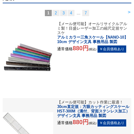
>
1
2
3
4
…
7
【メール便可能】オールリサイクルアル
ミ製！目盛レーザー加工の縮尺定規サン
スケ
アルミカラー三角スケール【NANO-10】
10cm デザイン文具 事務用品 製図
880円
通常価格
(税込)
【メール便可能】カット作業に最適！
30cm直定規：方眼カッティングスケール
HST-300M（溝付、背面ステンレス加工）
デザイン文具 事務用品 製図
880円
通常価格
(税込)