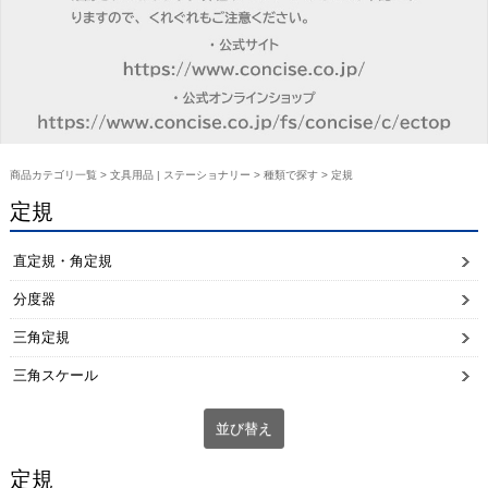
商品カテゴリ一覧
>
文具用品 | ステーショナリー
>
種類で探す
> 定規
定規
直定規・角定規
分度器
三角定規
三角スケール
並び替え
定規