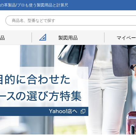
能の革製品/プロも使う製図用品と計算尺
用品
製図用品
マイペー