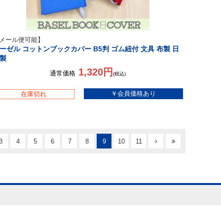
メール便可能】
ーゼル コットンブックカバー B5判 ゴム紐付 文具 布製 日
製
1,320円
通常価格
(税込)
在庫切れ
3
4
5
6
7
8
9
10
11