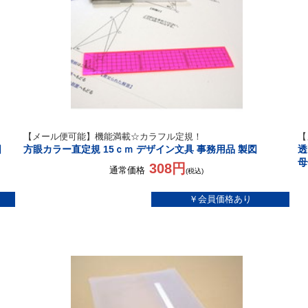
【メール便可能】機能満載☆カラフル定規！
【
図
方眼カラー直定規 15ｃｍ デザイン文具 事務用品 製図
透
母
308円
通常価格
(税込)