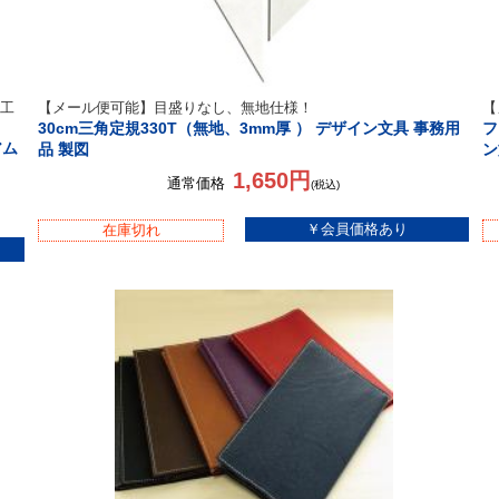
工
【メール便可能】目盛りなし、無地仕様！
【
30cm三角定規330T（無地、3mm厚 ） デザイン文具 事務用
フ
アム
品 製図
ン
1,650円
通常価格
(税込)
在庫切れ