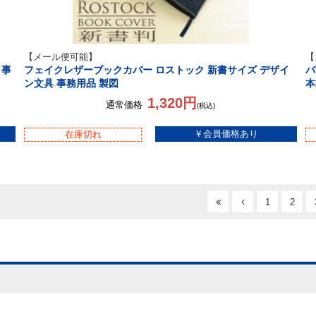
【メール便可能】
【
 事
フェイクレザーブックカバー ロストック 新書サイズ デザイ
バ
ン文具 事務用品 製図
本
1,320円
通常価格
(税込)
在庫切れ
1
2