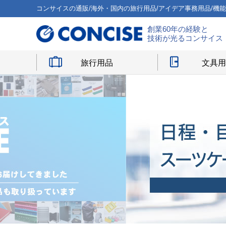
コンサイスの通販/海外・国内の旅行用品/アイデア事務用品/機
創業60年の経験と
技術が光るコンサイス
旅行用品
文具