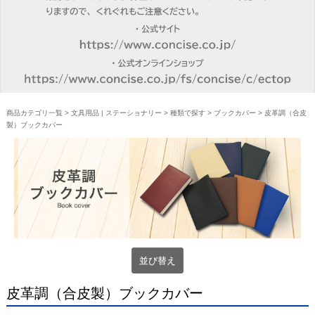
商品カテゴリ一覧
>
文具用品 | ステーショナリー
>
種類で探す
>
ブックカバー
> 皮革調（合皮
製）ブックカバー
並び替え
皮革調（合皮製）ブックカバー