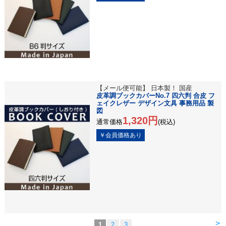
【メール便可能】 日本製！ 国産
皮革調ブックカバーNo.7 四六判 合皮 フ
ェイクレザー デザイン文具 事務用品 製
図
1,320円
通常価格
(税込)
>
1
2
3