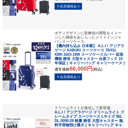
ボディデザインに歌舞伎の隈取をイメー
ジした模様をあしらったメイドインジャ
パンスーツケース
【機内持ち込み 日本製】 A.L.I / アジアラ
ゲージ KABUKI スーツケース 35/41L
KBK-1603-18W スーツケースカバー 拡張
機能 静音 大型キャスター 台座フック 10
年保証 ( キャリーバッグ キャリーケース )
66,000円
通常価格
(税込)
ドリームライトが進化して新登場
A.L.I / アジアラゲージ ドリームライト フ
レームタイプ スーツケース Lサイズ 96L
DL-5090-28 軽量 静音 大型キャスター 無
料手荷物預け最大 ( キャリーバッグ キャ