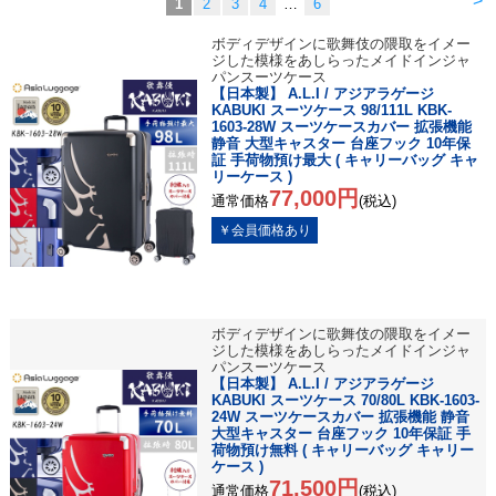
>
1
2
3
4
…
6
ボディデザインに歌舞伎の隈取をイメー
ジした模様をあしらったメイドインジャ
パンスーツケース
【日本製】 A.L.I / アジアラゲージ
KABUKI スーツケース 98/111L KBK-
1603-28W スーツケースカバー 拡張機能
静音 大型キャスター 台座フック 10年保
証 手荷物預け最大 ( キャリーバッグ キャ
リーケース )
77,000円
通常価格
(税込)
ボディデザインに歌舞伎の隈取をイメー
ジした模様をあしらったメイドインジャ
パンスーツケース
【日本製】 A.L.I / アジアラゲージ
KABUKI スーツケース 70/80L KBK-1603-
24W スーツケースカバー 拡張機能 静音
大型キャスター 台座フック 10年保証 手
荷物預け無料 ( キャリーバッグ キャリー
ケース )
71,500円
通常価格
(税込)