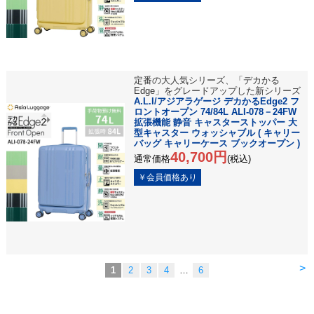
定番の大人気シリーズ、「デカかる
Edge」をグレードアップした新シリーズ
A.L.I/アジアラゲージ デカかるEdge2 フ
ロントオープン 74/84L ALI-078－24FW
拡張機能 静音 キャスターストッパー 大
型キャスター ウォッシャブル ( キャリー
バッグ キャリーケース ブックオープン )
40,700円
通常価格
(税込)
>
1
2
3
4
…
6