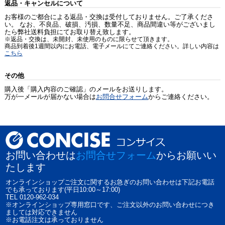
返品・キャンセルについて
お客様のご都合による返品・交換は受付しておりません。ご了承くださ
い。 なお、不良品、破損、汚損、数量不足、商品間違い等がございまし
たら弊社送料負担にてお取り替え致します。
※返品・交換は、未開封、未使用のものに限らせて頂きます。
商品到着後1週間以内にお電話、電子メールにてご連絡ください。詳しい内容は
こちら
その他
購入後「購入内容のご確認」のメールをお送りします。
万が一メールが届かない場合は
お問合せフォーム
からご連絡ください。
お問い合わせは
お問合せフォーム
からお願いい
たします
オンラインショップご注文に関するお急ぎのお問い合わせは下記お電話
でも承っております(平日10:00～17:00)
TEL 0120-962-034
※オンラインショップ専用窓口です、ご注文以外のお問い合わせにつき
ましては対応できません
※お電話注文は承っておりません