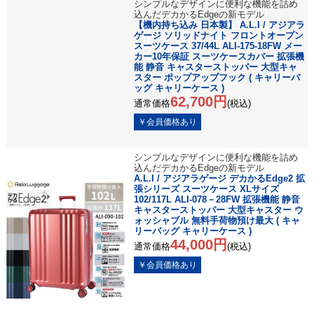
シンプルなデザインに便利な機能を詰め
込んだデカかるEdgeの新モデル
【機内持ち込み 日本製】 A.L.I / アジアラ
ゲージ ソリッドナイト フロントオープン
スーツケース 37/44L ALI-175-18FW メー
カー10年保証 スーツケースカバー 拡張機
能 静音 キャスターストッパー 大型キャ
スター ポップアップフック ( キャリーバ
ッグ キャリーケース )
62,700円
通常価格
(税込)
シンプルなデザインに便利な機能を詰め
込んだデカかるEdgeの新モデル
A.L.I / アジアラゲージ デカかるEdge2 拡
張シリーズ スーツケース XLサイズ
102/117L ALI-078－28FW 拡張機能 静音
キャスターストッパー 大型キャスター ウ
ォッシャブル 無料手荷物預け最大 ( キャ
リーバッグ キャリーケース )
44,000円
通常価格
(税込)