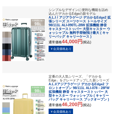
シンプルなデザインに便利な機能を詰め
込んだデカかるEdgeの新モデル
A.L.I / アジアラゲージ デカかるEdge2 拡
張シリーズ スーツケース トールサイズ
98/111L ALI-090TL-28W 拡張機能 静音
キャスターストッパー 大型キャスター ウ
ォッシャブル 無料手荷物預け最大 ( キャ
リーバッグ キャリーケース )
44,000円
通常価格
(税込)
定番の大人気シリーズ、「デカかる
Edge」をグレードアップした新シリーズ
A.L.I/アジアラゲージ デカかるEdge2 フ
ロントオープン 98/111L ALI-078－28FW
拡張機能 静音 キャスターストッパー 大
型キャスター ウォッシャブル ( キャリー
バッグ キャリーケース ブックオープン )
46,200円
通常価格
(税込)