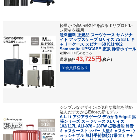
軽量かつ高い耐久性を誇るポリプロピレ
ン素材を採用
送料無料 正規品 スーツケース サムソナ
イト アップスケープ Mサイズ 75 83 L キ
ャリーケース スピナー68 KJ1*002
Samsonite UPSCAPE 拡張 静音ホイール
定価58,300円のところ
43,725円
通常価格
(税込)
シンプルなデザインに便利な機能を詰め
込んだデカかるEdgeの新モデル
A.L.I / アジアラゲージ デカかるEdge2 拡
張シリーズ スーツケース XLサイズ
102/117L ALI-078－28FW 拡張機能 静音
キャスターストッパー 大型キャスター ウ
ォッシャブル 無料手荷物預け最大 ( キャ