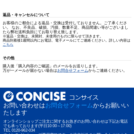
返品・キャンセルについて
お客様のご都合による返品・交換は受付しておりません。ご了承くださ
い。 なお、不良品、破損、汚損、数量不足、商品間違い等がございまし
たら弊社送料負担にてお取り替え致します。
※返品・交換は、未開封、未使用のものに限らせて頂きます。
商品到着後1週間以内にお電話、電子メールにてご連絡ください。詳しい内容は
こちら
その他
購入後「購入内容のご確認」のメールをお送りします。
万が一メールが届かない場合は
お問合せフォーム
からご連絡ください。
お問い合わせは
お問合せフォーム
からお願いい
たします
オンラインショップご注文に関するお急ぎのお問い合わせは下記お電話
でも承っております(平日10:00～17:00)
TEL 0120-962-034