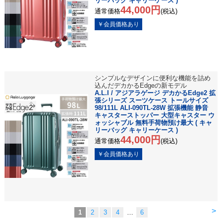
リーバッグ キャリーケース )
44,000円
通常価格
(税込)
シンプルなデザインに便利な機能を詰め
込んだデカかるEdgeの新モデル
A.L.I / アジアラゲージ デカかるEdge2 拡
張シリーズ スーツケース トールサイズ
98/111L ALI-090TL-28W 拡張機能 静音
キャスターストッパー 大型キャスター ウ
ォッシャブル 無料手荷物預け最大 ( キャ
リーバッグ キャリーケース )
44,000円
通常価格
(税込)
>
1
2
3
4
…
6