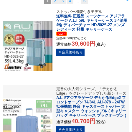
>
1
2
3
4
…
6
ストッパー機能付きモデル
送料無料 正規品 スーツケース アジアラ
ゲージ A.L.I 59L キャリーケース 3-4泊用
4輪 ディパーチャー HD-502S-27 メンズ
レディース 軽量 キャリーケース
定価49,500円のところ
39,600円
通常価格
(税込)
定番の大人気シリーズ、「デカかる
Edge」をグレードアップした新シリーズ
A.L.I/アジアラゲージ デカかるEdge2 フ
ロントオープン 74/84L ALI-078－24FW
拡張機能 静音 キャスターストッパー 大
型キャスター ウォッシャブル ( キャリー
バッグ キャリーケース ブックオープン )
40,700円
通常価格
(税込)