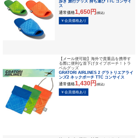
歩き 旅行グッズ 持ち運び TTC コンサイ
ス
1,650円
通常価格
(税込)
【メール便可能】海外で貴重品を携帯す
る際に便利な首下げタイプポーチ！トラ
ベルグッズ
GRATORI AIRLINES 2 グラトリエアライ
ンズ2 ネックポーチ TTC コンサイス
1,430円
通常価格
(税込)