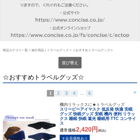
商品カテゴリ一覧
>
旅行用品 | トラベルグッズ
> ☆おすすめトラベルグッズ☆
並び替え
☆おすすめトラベルグッズ☆
>
1
2
3
4
…
6
機内リラックスに★トラベルグッズ
スリーピーアイマスク 低反発 快適 安眠
グッズ 快眠グッズ 安眠 機内 便利 リラッ
クス 睡眠 快眠 遮光 睡眠用 TTC コンサイ
ス
2,420円
通常価格
(税込)