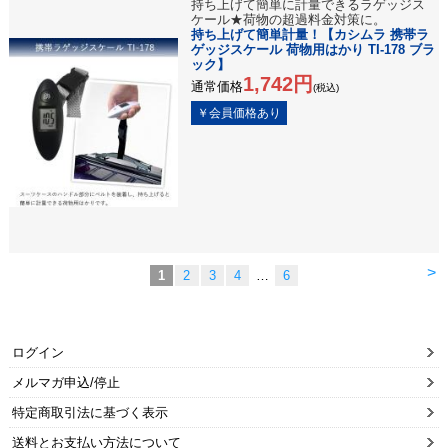
持ち上げて簡単に計量できるラゲッジス
ケール★荷物の超過料金対策に。
持ち上げて簡単計量！【カシムラ 携帯ラ
ゲッジスケール 荷物用はかり TI-178 ブラ
ック】
1,742円
通常価格
(税込)
>
1
2
3
4
…
6
ログイン
メルマガ申込/停止
特定商取引法に基づく表示
送料とお支払い方法について