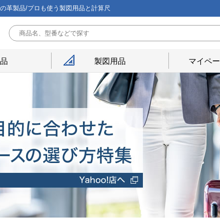
能の革製品/プロも使う製図用品と計算尺
用品
製図用品
マイペー