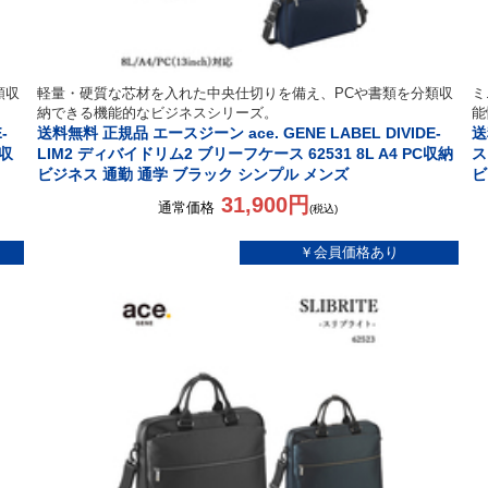
類収
軽量・硬質な芯材を入れた中央仕切りを備え、PCや書類を分類収
ミ
納できる機能的なビジネスシリーズ。
能
-
送料無料 正規品 エースジーン ace. GENE LABEL DIVIDE-
送
C収
LIM2 ディバイドリム2 ブリーフケース 62531 8L A4 PC収納
ス
ビジネス 通勤 通学 ブラック シンプル メンズ
ビ
31,900円
通常価格
(税込)