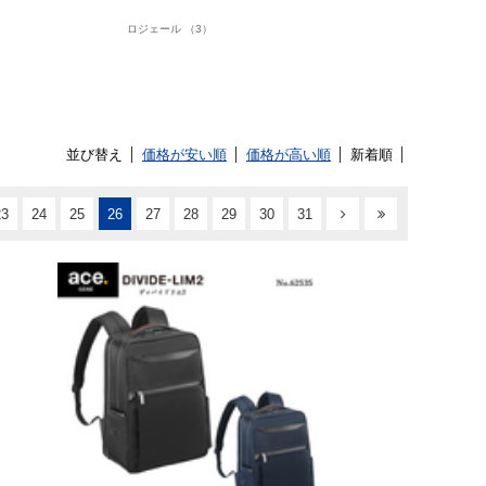
ロジェール （3）
並び替え
価格が安い順
価格が高い順
新着順
23
24
25
26
27
28
29
30
31