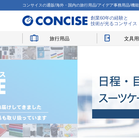
コンサイスの通販/海外・国内の旅行用品/アイデア事務用品/機
創業60年の経験と
技術が光るコンサイス
旅行用品
文具