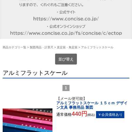
商品カテゴリ一覧
>
製図用品・計算尺
>
直定規・角定規
> アルミフラットスケール
並び替え
アルミフラットスケール
1
【メール便可能】
アルミフラットスケール １５ｃｍ デザイ
ン文具 事務用品 製図
440円
通常価格
(税込)