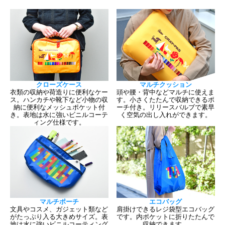
クローズケース
マルチクッション
衣類の収納や荷造りに便利なケー
頭や腰・背中などマルチに使えま
ス。ハンカチや靴下など小物の収
す。小さくたたんで収納できるポ
納に便利なメッシュポケット付
ーチ付き。リリースバルブで素早
き。表地は水に強いビニルコーテ
く空気の出し入れができます。
ィング仕様です。
マルチポーチ
エコバッグ
文具やコスメ、ガジェット類など
肩掛けできるレジ袋型エコバッグ
がたっぷり入る大きめサイズ。表
です。内ポケットに折りたたんで
地は水に強いビニルコーティング
収納できます。