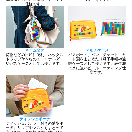
仕様です。
ネームタグ
マルチケース
荷物などの目印に便利。ネックス
パスポート、ペン、チケット、カ
トラップ付きなのでＩＤホルダー
ード類をまとめたり母子手帳や通
やパスケースとしても使えます。
帳ケースとして使えます。表生地
は水に強いビニルコーティング仕
様です。
ティッシュポーチ
ティッシュポケット付きの薄型ポ
ーチ。リップやマスクもまとめて