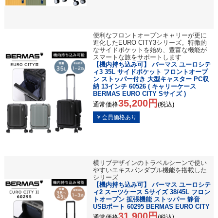
便利なフロントオープンキャリーが更に
進化したEURO CITY3シリーズ。特徴的
なサイドポケットを始め、豊富な機能が
スマートな旅をサポートします
【機内持ち込み可】 バーマス ユーロシテ
ィ3 35L サイドポケット フロントオープ
ン ストッパー付き 大型キャスター PC収
納 13インチ 60526 ( キャリーケース
BERMAS EURO CITY Sサイズ )
35,200円
通常価格
(税込)
横リブデザインのトラベルシーンで使い
やすいエキスパンダブル機能を搭載した
シリーズ
【機内持ち込み可】 バーマス ユーロシテ
ィ2 スーツケース Sサイズ 38/45L フロン
トオープン 拡張機能 ストッパー 静音
USBポート 60295 BERMAS EURO CITY
31,900円
通常価格
(税込)