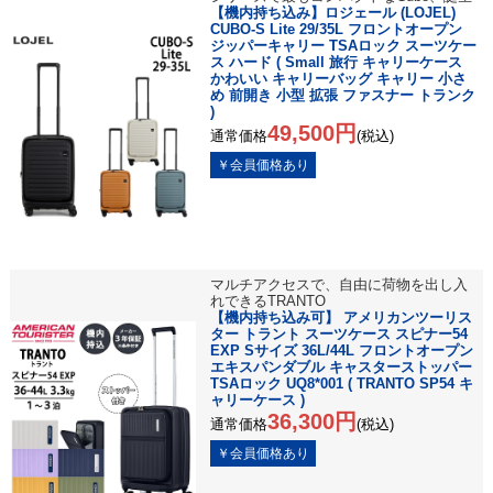
【機内持ち込み】ロジェール (LOJEL)
CUBO-S Lite 29/35L フロントオープン
ジッパーキャリー TSAロック スーツケー
ス ハード ( Small 旅行 キャリーケース
かわいい キャリーバッグ キャリー 小さ
め 前開き 小型 拡張 ファスナー トランク
)
49,500円
通常価格
(税込)
マルチアクセスで、自由に荷物を出し入
れできるTRANTO
【機内持ち込み可】 アメリカンツーリス
ター トラント スーツケース スピナー54
EXP Sサイズ 36L/44L フロントオープン
エキスパンダブル キャスターストッパー
TSAロック UQ8*001 ( TRANTO SP54 キ
ャリーケース )
36,300円
通常価格
(税込)