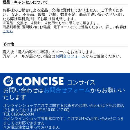
返品・キャンセルについて
お客様のご都合による返品・交換は受付しておりません。ご了承くださ
い。 なお、不良品、破損、汚損、数量不足、商品間違い等がございまし
たら弊社送料負担にてお取り替え致します。
※返品・交換は、未開封、未使用のものに限らせて頂きます。
商品到着後1週間以内にお電話、電子メールにてご連絡ください。詳しい内容は
こちら
その他
購入後「購入内容のご確認」のメールをお送りします。
万が一メールが届かない場合は
お問合せフォーム
からご連絡ください。
お問い合わせは
お問合せフォーム
からお願いい
たします
オンラインショップご注文に関するお急ぎのお問い合わせは下記お電話
でも承っております(平日10:00～17:00)
TEL 0120-962-034
※オンラインショップ専用窓口です、ご注文以外のお問い合わせにつき
ましては対応できません
※お電話注文は承っておりません