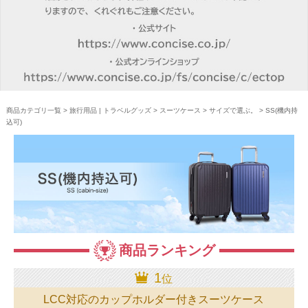
商品カテゴリ一覧
>
旅行用品 | トラベルグッズ
>
スーツケース
>
サイズで選ぶ。
> SS(機内持
込可)
商品ランキング
1
位
LCC対応のカップホルダー付きスーツケース