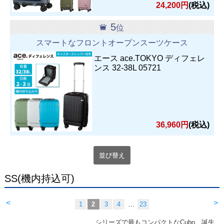
24,200円
(税込)
5
位
スマートなフロントオープンスーツケース
エース ace.TOKYO ディフェレ
ンス 32-38L 05721
36,960円
(税込)
並び替え
SS(機内持込可)
<
>
1
2
3
4
…
23
シリーズで最もコンパクトなCubo、誕生