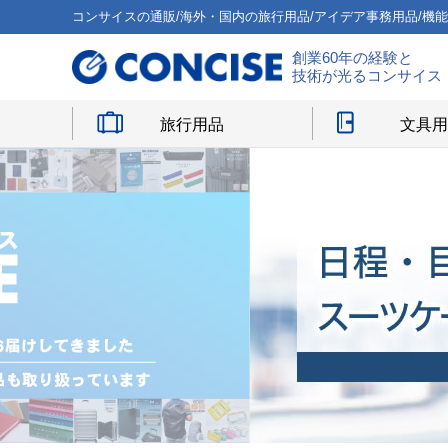
コンサイスの通販/海外・国内の旅行用品/アイデア事務用品/機
創業60年の経験と
技術が光るコンサイス
旅行用品
文具