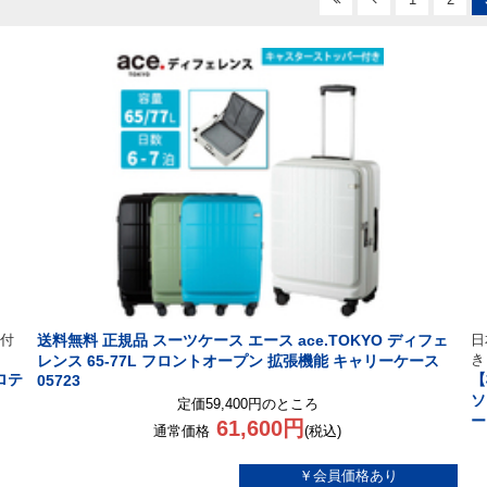
付
送料無料 正規品 スーツケース エース ace.TOKYO ディフェ
日
き
レンス 65-77L フロントオープン 拡張機能 キャリーケース
ロテ
【
05723
ソ
定価59,400円のところ
ー
61,600円
通常価格
(税込)