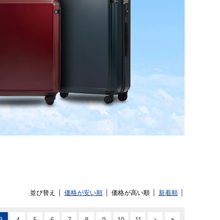
並び替え
価格が安い順
価格が高い順
新着順
3
4
5
6
7
8
9
10
11