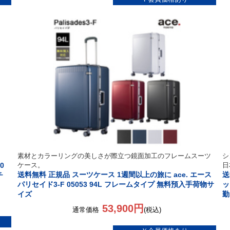
素材とカラーリングの美しさが際立つ鏡面加工のフレームスーツ
シ
0
ケース。
日
送料無料 正規品 スーツケース 1週間以上の旅に ace. エース
送
チ
パリセイド3-F 05053 94L フレームタイプ 無料預入手荷物サ
ッ
イズ
勤
53,900円
通常価格
(税込)