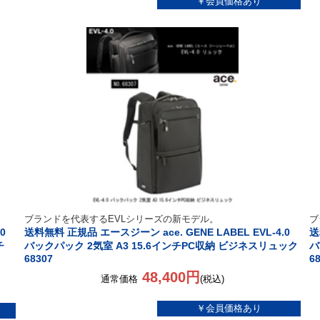
ブランドを代表するEVLシリーズの新モデル。
ブ
0
送料無料 正規品 エースジーン ace. GENE LABEL EVL-4.0
送
チ
バックパック 2気室 A3 15.6インチPC収納 ビジネスリュック
バ
68307
6
48,400円
通常価格
(税込)