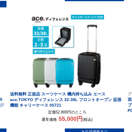
送料無料 正規品 スーツケース 機内持ち込み エース
ブ
0
送
ace.TOKYO ディフェレンス 32-38L フロントオープン 拡張
ビジ
ブ
機能 キャリーケース 05721
P
定価52,800円のところ
55,000円
通常価格
(税込)