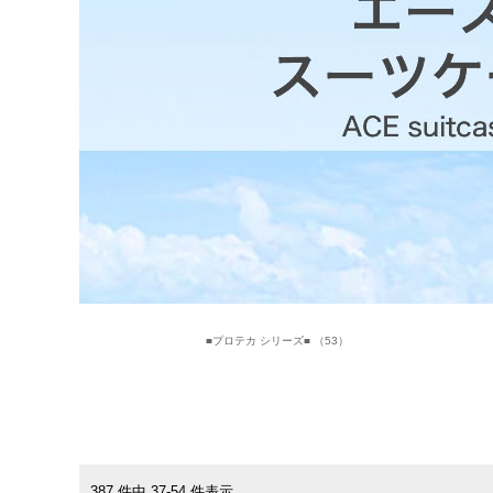
■プロテカ シリーズ■ （53）
387 件中 37-54 件表示