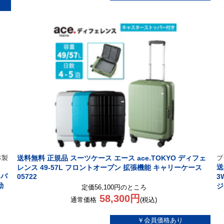
本製
送料無料 正規品 スーツケース エース ace.TOKYO ディフェ
ブ
送
レンス 49-57L フロントオープン 拡張機能 キャリーケース
スバ
05722
3
勤
ジ
定価56,100円のところ
58,300円
通常価格
(税込)