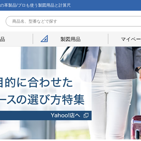
能の革製品/プロも使う製図用品と計算尺
用品
製図用品
マイペー