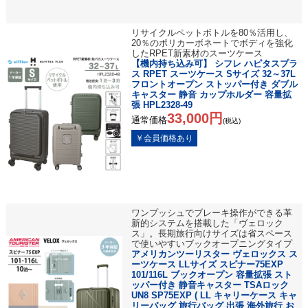
リサイクルペットボトルを80％活用し、
20％のポリカーボネートでボディを強化
したRPET新素材のスーツケース
【機内持ち込み可】 シフレ ハピタスプラ
ス RPET スーツケース Sサイズ 32～37L
フロントオープン ストッパー付き ダブル
キャスター 静音 カップホルダー 容量拡
張 HPL2328-49
33,000円
通常価格
(税込)
ワンプッシュでブレーキ操作ができる革
新的システムを搭載した「ヴェロック
ス」。長期旅行向けサイズは省スペース
で使いやすいブックオープニングタイプ
アメリカンツーリスター ヴェロックス ス
ーツケース LLサイズ スピナー75EXP
101/116L ブックオープン 容量拡張 スト
ッパー付き 静音キャスター TSAロック
UN8 SP75EXP ( LL キャリーケース キャ
リーバッグ 旅行バッグ 出張 海外旅行 お