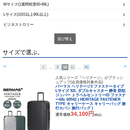
Mサイズ(1週間程度60-89L)
Lサイズ(10日以上90L以上)
ビジネストロリー
並び替え
サイズで選ぶ。
<
>
1
…
9
10
11
…
40
人気シリーズ『ヘリテージ』がブラッシ
ュアップ(会員価格対象外品)
バーマス ヘリテージ3 ファスナータイプ
Lサイズ 92L ダブルキャスター 静音 防犯
ジッパー トラベルセントリーID ファスナ
ー68c 60542 ( HERITAGE FASTENER
TYPE キャリーケース キャリーバッグ 旅
行カバン 旅行バッグ )
34,100円
通常価格
(税込)