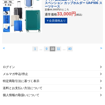
スペンション カップホルダー UA4*006 ス
ーツケース
定価44,000円のところ
33,000円
通常価格
(税込)
<
>
1
…
9
10
11
…
40
ログイン
メルマガ申込/停止
特定商取引法に基づく表示
送料とお支払い方法について
個人情報の取扱いについて