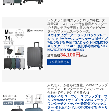
ワンタッチ開閉のラッチロック搭載。大
容量74L、ストッパー付き静音キャスター
で快適な走行を実現するスカイナビゲー
ターのフレームスーツケース。
スカイナビゲーター ラッチロックフレー
ム キャリーケース スーツケース Mサイズ
74L 5泊 6泊 静音 TSAロック HINOMOTO
キャスター PC ABS 受託手荷物対応 SKY
NAVIGATOR SK-0895-63
34,100円
通常価格
(税込)
人気モデルがさらに進化。2WAYフラップ
オープン＋センターオープンでシーンに
合わせて使い分けできるVer2
オルティモ スーツケース フラップオープ
ン Version2 Lサイズ 97L 2WAYフラップ
ワンタッチストッパー 静音ダブルキャス
ター ボトムハンドル OT-0857-67N キャリ