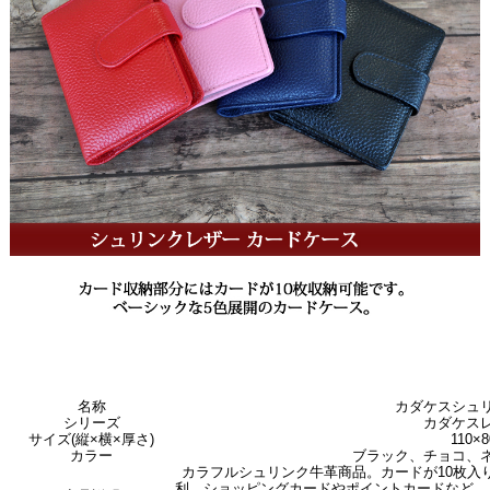
名称
カダケスシュ
シリーズ
カダケス
サイズ(縦×横×厚さ)
110×
カラー
ブラック、チョコ、
カラフルシュリンク牛革商品。カードが10枚入
利。ショッピングカードやポイントカードなど、