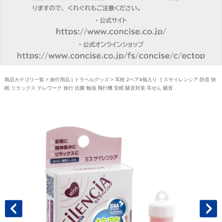
商品カテゴリ一覧
>
旅行用品 | トラベルグッズ
> 耳栓 2ペア4個入り ミスサイレンシア 防音 快
眠 リラックス テレワーク 旅行 抗菌 勉強 飛行機 安眠 騒音対策 耳せん 騒音