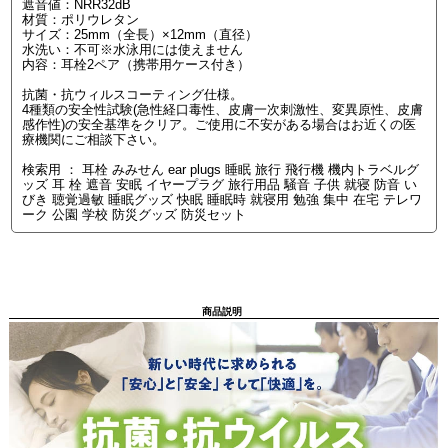
遮音値：NRR32dB
材質：ポリウレタン
サイズ：25mm（全長）×12mm（直径）
水洗い：不可※水泳用には使えません
内容：耳栓2ペア（携帯用ケース付き）
抗菌・抗ウィルスコーティング仕様。
4種類の安全性試験(急性経口毒性、皮膚一次刺激性、変異原性、皮膚
感作性)の安全基準をクリア。ご使用に不安がある場合はお近くの医
療機関にご相談下さい。
検索用 ： 耳栓 みみせん ear plugs 睡眠 旅行 飛行機 機内トラベルグ
ッズ 耳 栓 遮音 安眠 イヤープラグ 旅行用品 騒音 子供 就寝 防音 い
びき 聴覚過敏 睡眠グッズ 快眠 睡眠時 就寝用 勉強 集中 在宅 テレワ
ーク 公園 学校 防災グッズ 防災セット
商品説明