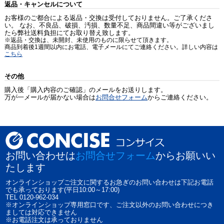
返品・キャンセルについて
お客様のご都合による返品・交換は受付しておりません。ご了承くださ
い。 なお、不良品、破損、汚損、数量不足、商品間違い等がございまし
たら弊社送料負担にてお取り替え致します。
※返品・交換は、未開封、未使用のものに限らせて頂きます。
商品到着後1週間以内にお電話、電子メールにてご連絡ください。詳しい内容は
こちら
その他
購入後「購入内容のご確認」のメールをお送りします。
万が一メールが届かない場合は
お問合せフォーム
からご連絡ください。
お問い合わせは
お問合せフォーム
からお願いい
たします
オンラインショップご注文に関するお急ぎのお問い合わせは下記お電話
でも承っております(平日10:00～17:00)
TEL 0120-962-034
※オンラインショップ専用窓口です、ご注文以外のお問い合わせにつき
ましては対応できません
※お電話注文は承っておりません