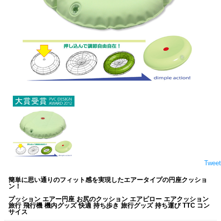
Tweet
簡単に思い通りのフィット感を実現したエアータイプの円座クッショ
ン！
プッション エアー円座 お尻のクッション エアピロー エアクッション
旅行 飛行機 機内グッズ 快適 持ち歩き 旅行グッズ 持ち運び TTC コン
サイス