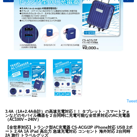
Tweet
3.4A（1A+2.4A合計）の高速充電対応！！ タブレット・スマートフォ
ンなどのモバイル機器を２台同時に充電可能な全世界対応のAC充電器
（AC100V～240V）
【全世界対応】トランク型AC充電器 CS-ACG/2P iPhone対応 USB 2ポ
ート 2.4A 1A iPad 高出力 急速充電対応 コンセント 海外対応 2台同時
2A 旅行 トラベルグッズ