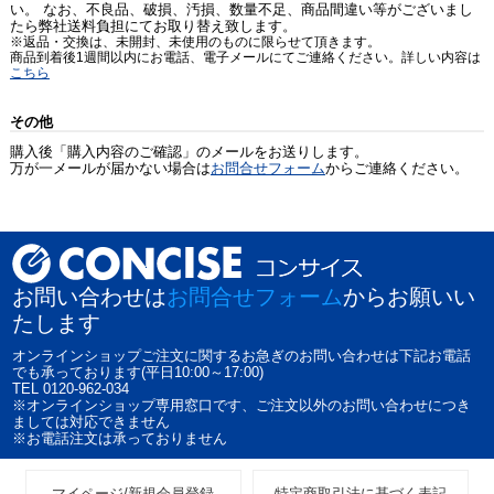
い。 なお、不良品、破損、汚損、数量不足、商品間違い等がございまし
たら弊社送料負担にてお取り替え致します。
※返品・交換は、未開封、未使用のものに限らせて頂きます。
商品到着後1週間以内にお電話、電子メールにてご連絡ください。詳しい内容は
こちら
その他
購入後「購入内容のご確認」のメールをお送りします。
万が一メールが届かない場合は
お問合せフォーム
からご連絡ください。
お問い合わせは
お問合せフォーム
からお願いい
たします
オンラインショップご注文に関するお急ぎのお問い合わせは下記お電話
でも承っております(平日10:00～17:00)
TEL 0120-962-034
※オンラインショップ専用窓口です、ご注文以外のお問い合わせにつき
ましては対応できません
※お電話注文は承っておりません
マイページ/新規会員登録
特定商取引法に基づく表記