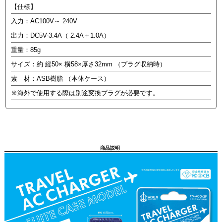
【仕様】
入力：AC100V～ 240V
出力：DC5V-3.4A（ 2.4A＋1.0A）
重量：85g
サイズ：約 縦50× 横58×厚さ32mm （プラグ収納時）
素 材：ASB樹脂 （本体ケース）
※海外で使用する際は別途変換プラグが必要です。
商品説明