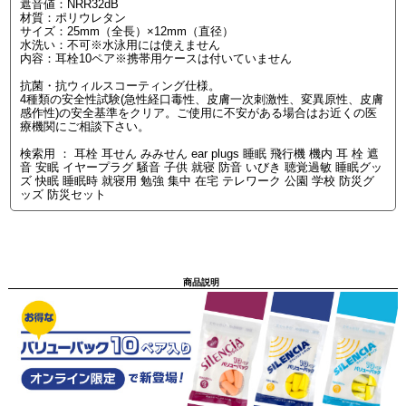
遮音値：NRR32dB
材質：ポリウレタン
サイズ：25mm（全長）×12mm（直径）
水洗い：不可※水泳用には使えません
内容：耳栓10ペア※携帯用ケースは付いていません
抗菌・抗ウィルスコーティング仕様。
4種類の安全性試験(急性経口毒性、皮膚一次刺激性、変異原性、皮膚
感作性)の安全基準をクリア。ご使用に不安がある場合はお近くの医
療機関にご相談下さい。
検索用 ： 耳栓 耳せん みみせん ear plugs 睡眠 飛行機 機内 耳 栓 遮
音 安眠 イヤープラグ 騒音 子供 就寝 防音 いびき 聴覚過敏 睡眠グッ
ズ 快眠 睡眠時 就寝用 勉強 集中 在宅 テレワーク 公園 学校 防災グ
ッズ 防災セット
商品説明