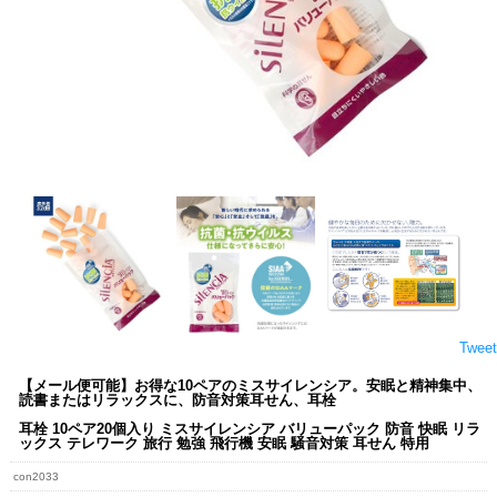
Tweet
【メール便可能】お得な10ペアのミスサイレンシア。安眠と精神集中、
読書またはリラックスに、防音対策耳せん、耳栓
耳栓 10ペア20個入り ミスサイレンシア バリューパック 防音 快眠 リラ
ックス テレワーク 旅行 勉強 飛行機 安眠 騒音対策 耳せん 特用
con2033