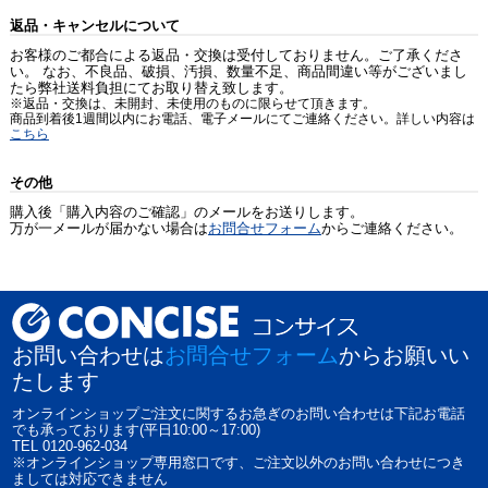
返品・キャンセルについて
お客様のご都合による返品・交換は受付しておりません。ご了承くださ
い。 なお、不良品、破損、汚損、数量不足、商品間違い等がございまし
たら弊社送料負担にてお取り替え致します。
※返品・交換は、未開封、未使用のものに限らせて頂きます。
商品到着後1週間以内にお電話、電子メールにてご連絡ください。詳しい内容は
こちら
その他
購入後「購入内容のご確認」のメールをお送りします。
万が一メールが届かない場合は
お問合せフォーム
からご連絡ください。
お問い合わせは
お問合せフォーム
からお願いい
たします
オンラインショップご注文に関するお急ぎのお問い合わせは下記お電話
でも承っております(平日10:00～17:00)
TEL 0120-962-034
※オンラインショップ専用窓口です、ご注文以外のお問い合わせにつき
ましては対応できません