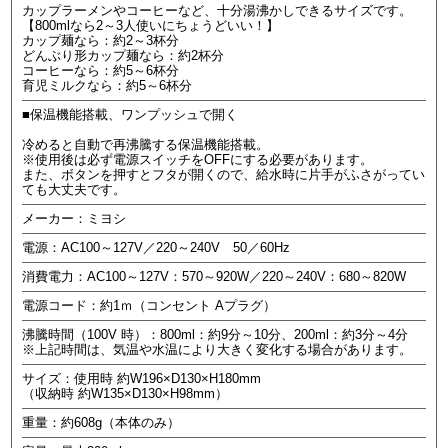
カップラーメンやコーヒーなど、十分湯沸かしできるサイズです。
【800mlなら2～3人使いにちょうどいい！】
カップ麺なら：約2～3杯分
どんぶり形カップ麺なら：約2杯分
コーヒーなら：約5～6杯分
育児ミルクなら：約5～6杯分
■保温機能搭載、ワンプッシュで開く
冷めると自動で再沸騰する保温機能搭載。
※使用後は必ず電源スイッチをOFFにする必要があります。
また、ボタンを押すとフタが開くので、給水時に片手がふさがってい
ても大丈夫です。
メーカー：ミヨシ
電源：AC100～127V／220～240V 50／60Hz
消費電力：AC100～127V：570～920W／220～240V：680～820W
電源コード：約1ｍ（コンセント Aプラグ）
沸騰時間（100V 時）：800ml：約9分～10分、200ml：約3分～4分
※上記時間は、気温や水温により大きく変化する場合があります。
サイズ：使用時 約W196×D130×H180mm
（収納時 約W135×D130×H98mm）
重量：約608g（本体のみ）