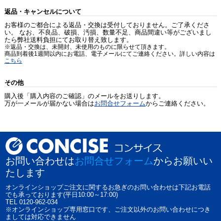
返品・キャンセルについて
お客様のご都合による返品・交換は受付しておりません。ご了承くださ
い。 なお、不良品、破損、汚損、数量不足、商品間違い等がございまし
たら弊社送料負担にてお取り替え致します。
※返品・交換は、未開封、未使用のものに限らせて頂きます。
商品到着後1週間以内にお電話、電子メールにてご連絡ください。詳しい内容は
こちら
その他
購入後「購入内容のご確認」のメールをお送りします。
万が一メールが届かない場合は
お問合せフォーム
からご連絡ください。
お問い合わせは
お問合せフォーム
からお願いい
たします
オンラインショップご注文に関するお急ぎのお問い合わせは下記お電話
でも承っております(平日10:00～17:00)
TEL 0120-962-034
※オンラインショップ専用窓口です、ご注文以外のお問い合わせにつき
ましては対応できません