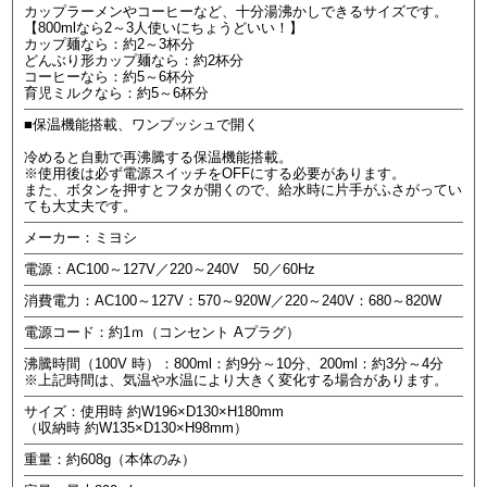
カップラーメンやコーヒーなど、十分湯沸かしできるサイズです。
【800mlなら2～3人使いにちょうどいい！】
カップ麺なら：約2～3杯分
どんぶり形カップ麺なら：約2杯分
コーヒーなら：約5～6杯分
育児ミルクなら：約5～6杯分
■保温機能搭載、ワンプッシュで開く
冷めると自動で再沸騰する保温機能搭載。
※使用後は必ず電源スイッチをOFFにする必要があります。
また、ボタンを押すとフタが開くので、給水時に片手がふさがってい
ても大丈夫です。
メーカー：ミヨシ
電源：AC100～127V／220～240V 50／60Hz
消費電力：AC100～127V：570～920W／220～240V：680～820W
電源コード：約1ｍ（コンセント Aプラグ）
沸騰時間（100V 時）：800ml：約9分～10分、200ml：約3分～4分
※上記時間は、気温や水温により大きく変化する場合があります。
サイズ：使用時 約W196×D130×H180mm
（収納時 約W135×D130×H98mm）
重量：約608g（本体のみ）