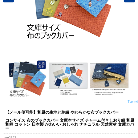
Tweet
【メール便可能】和風の生地と刺繍 やわらかな布ブックカバー
コンサイス 布のブックカバー 文庫本サイズ チャーム付きしおり紐 和風
和柄 コットン 日本製 かわいい おしゃれ ナチュラル 天然素材 文庫カバ
ー
con2157