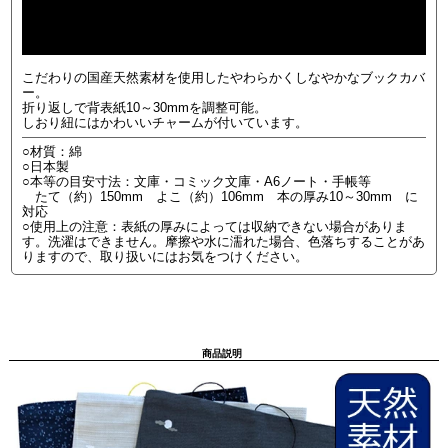
こだわりの国産天然素材を使用したやわらかくしなやかなブックカバ
ー。
折り返しで背表紙10～30mmを調整可能。
しおり紐にはかわいいチャームが付いています。
○材質：綿
○日本製
○本等の目安寸法：文庫・コミック文庫・A6ノート・手帳等
たて（約）150mm よこ（約）106mm 本の厚み10～30mm に
対応
○使用上の注意：表紙の厚みによっては収納できない場合がありま
す。洗濯はできません。摩擦や水に濡れた場合、色落ちすることがあ
りますので、取り扱いにはお気をつけください。
商品説明