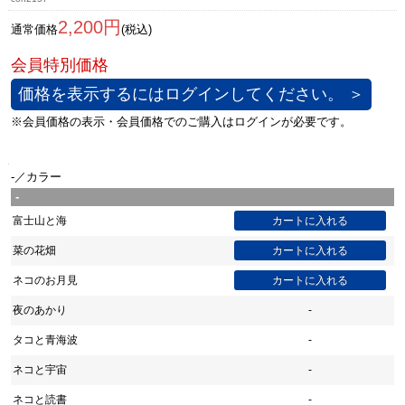
2,200円
通常価格
(税込)
価格を表示するにはログインしてください。 ＞
-／カラー
-
富士山と海
菜の花畑
ネコのお月見
夜のあかり
-
タコと青海波
-
ネコと宇宙
-
ネコと読書
-