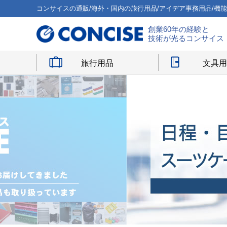
コンサイスの通販/海外・国内の旅行用品/アイデア事務用品/機
創業60年の経験と
技術が光るコンサイス
旅行用品
文具