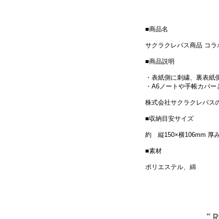
■商品名
サクラクレパス商品 コ
■商品説明
・表紙側に刺繍、裏表紙
・A6ノートや手帳カバー
株式会社サクラクレパス
■収納目安サイズ
約 縦150×横106mm 厚
■素材
ポリエステル、綿