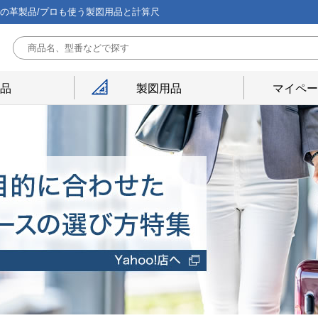
能の革製品/プロも使う製図用品と計算尺
用品
製図用品
マイペー