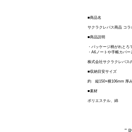
■商品名
サクラクレパス商品 コ
■商品説明
・パッケージ柄がれとろ
・A6ノートや手帳カバー
株式会社サクラクレパス
■収納目安サイズ
約 縦150×横106mm 厚
■素材
ポリエステル、綿