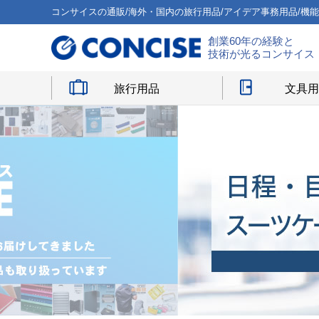
コンサイスの通販/海外・国内の旅行用品/アイデア事務用品/機
創業60年の経験と
技術が光るコンサイス
旅行用品
文具