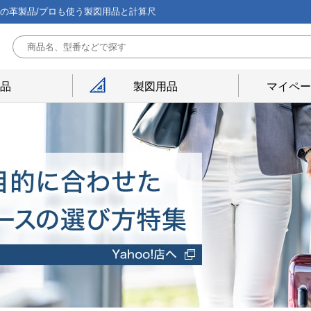
能の革製品/プロも使う製図用品と計算尺
用品
製図用品
マイペー