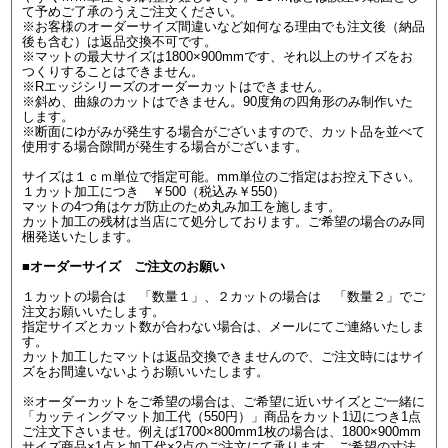
て予めご了承のうえご注文ください。
※お客様のオーダーサイズ間違いなど如何なる理由でも注文後（納品
後も含む）は返品交換不可です。
※マットの最大サイズは1800×900mmです、それ以上のサイズをお
つくりすることはできません。
※Rエッジシリーズのオーダーカットはできません。
※斜め、曲線のカットはできません。90度角の四角形のみ制作いた
します。
※断面にゆがみが発生する場合がございますので、カット品を並べて
使用する場合隙間が発生する場合がございます。
サイズは１ｃｍ単位で指定可能。mm単位のご指定はお控え下さい。
１カット加工につき ￥500（税込み￥550）
マットの4つ角はケガ防止のため丸み加工を施します。
カット加工の残材は当店にて処分しております。ご希望の場合のみ同
梱発送いたします。
■オーダーサイズ ご注文のお願い
１カットの場合は 「数量１」、２カットの場合は 「数量２」でご
注文お願いいたします。
指定サイズとカット数が合わない場合は、メールにてご連絡いたしま
す。
カット加工したマットは返品交換できませんので、ご注文時にはサイ
ズをお間違いないようお願いいたします。
※オーダーカットをご希望の場合は、ご希望に近いサイズとご一緒に
「カッティングマット加工代（550円）」商品をカット1辺につき1点
ご注文下さいませ。例えば1700×800mm1枚の場合は、1800×900mm
サイズ商品×1点と加工代×2点のご注文にて承ります。ご希望の寸法