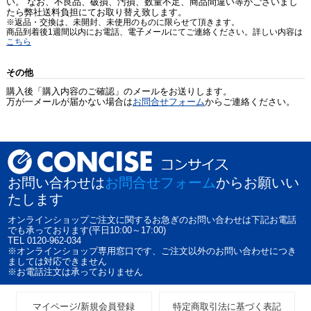
い。 なお、不良品、破損、汚損、数量不足、商品間違い等がございまし
たら弊社送料負担にてお取り替え致します。
※返品・交換は、未開封、未使用のものに限らせて頂きます。
商品到着後1週間以内にお電話、電子メールにてご連絡ください。詳しい内容は
こちら
その他
購入後「購入内容のご確認」のメールをお送りします。
万が一メールが届かない場合は
お問合せフォーム
からご連絡ください。
お問い合わせは
お問合せフォーム
からお願いい
たします
オンラインショップご注文に関するお急ぎのお問い合わせは下記お電話
でも承っております(平日10:00～17:00)
TEL 0120-962-034
※オンラインショップ専用窓口です、ご注文以外のお問い合わせにつき
ましては対応できません
※お電話注文は承っておりません
マイページ/新規会員登録
特定商取引法に基づく表記