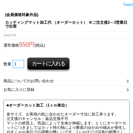
Tweet
(会員価格対象外品)
カッティングマット加工代 （オーダーカット） ※ご注文後2～3営業日
で出荷
con2179
550円
通常価格
(税込)
数量
商品についてのお問い合わせ
お気に入りに登録
■オーダーカット加工（1ｃｍ単位）
各サイズ、お客様の机に合わせたオーダー寸法に加工承ります。
注文後のキャンセル・返品交換不可
マットの材質上、気温によって全体が伸縮します。とくにオーダーカ
ットにつきましてはカット時の熱により断面のゆがみや縮みが発生し
やすくｍｍ単位での調整が難しいです。1ｃｍほどは誤差の範囲とし