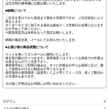
は注文時の備考欄に記載お願いいたします。
■納期について
ご注文を受けてから発送まで最短２営業日ですが、ご注文状況により
異なります。
オーダーサイズに加工する場合は最短２～３営業日が必要になります
ので予めご了承ください。
※配送指定日は余裕をもって指定お願いします。
納期が確定次第、メールにてお知らせいたします。
■お届け後の商品状態について
マットを巻いてダンボールに梱包いたします。
巻き型の癖が少々つきます。着荷後直ぐはフラットな形状での作業は
出来ませんのでご注意下さい。
着荷後早めにご利用の場合は、すぐに作業台や平らな場所に広げ、重
しで負荷をかけると馴染みが早くなります。
保管場所の使用環境（温度等）により早くて１～２日、遅くて数日か
かる場合もあります。
その他ご不明点はお気軽にお問い合わせください。
ログイン
メルマガ申込/停止