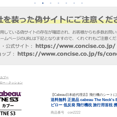
 | カブー
ロー・クッション
【Cabeau日本総代理店】飛行機のシート
送料無料 正規品 cabeau The Neck'
ピロー 低反発 飛行機枕 旅行用首枕 
商品番号 con2222