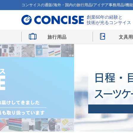
コンサイスの通販/海外・国内の旅行用品/アイデア事務用品/機
創業60年の経験と
技術が光るコンサイス
旅行用品
文具