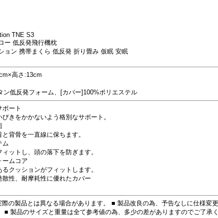
tion TNE S3
ロー 低反発飛行機枕
ョン 携帯まくら 低反発 折り畳み 仮眠 安眠
cm×高さ:13cm
レタン低反発フォーム、[カバー]100%ポリエステル
サポート
びきをかかないよう格別なサポート。
面
と背骨を一直線に保ちます。
テム
ィットし、頭の落下を防ぎます。
ォームコア
るクッションがフィットします。
発散性、耐摩耗性に優れたカバー
実際の製品とは異なる場合があります。 ■ 製品改良の為、予告なしに仕様変
 ■ 製品のサイズと重量は全て参考値の為、多少の差がありますのでご了承