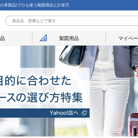
能の革製品/プロも使う製図用品と計算尺
用品
製図用品
マイペー