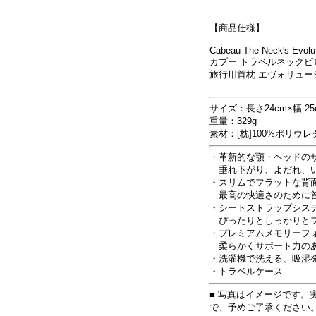
【商品仕様】
Cabeau The Neck's Evolu
カブー トラベルネックピ
旅行用首枕 エヴォリューシ
サイズ：長さ24cm×幅:25
重量：329g
素材：[枕]100%ポリウ
・革新的な顎・ヘッドの
垂れ下がり、よだれ、い
・スリムでフラットな背
最高の快適さのために首
・シートストラップシス
ぴったりとしっかりとフ
・プレミアムメモリーフ
柔らかくサポート力のあ
・洗濯機で洗える、吸湿
・トラベルケース
■ 写真はイメージです。
で、予めご了承ください。