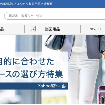
能の革製品/プロも使う製図用品と計算尺
用品
製図用品
マイペー