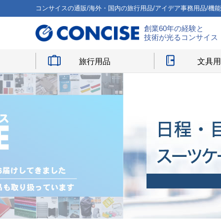
コンサイスの通販/海外・国内の旅行用品/アイデア事務用品/機
創業60年の経験と
技術が光るコンサイス
旅行用品
文具