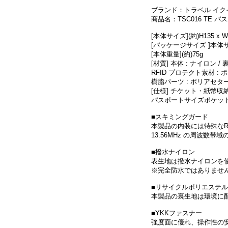
ブランド：トラベル イク
商品名：TSC016 TE 
[本体サイズ](約)H135 x 
[パッケージサイズ ]本体
[本体重量](約)75g
[材質] 本体 : ナイロン /
RFID プロテクト素材 
樹脂パーツ : ポリアセタ
[仕様] チケット・紙幣収納スペ
パスポートサイズポケット/
■スキミングガード
本製品の内装には特殊なR
13.56MHz の周波数
■撥水ナイロン
表生地は撥水ナイロンを
※完全防水ではありませ
■リサイクルポリエステル
本製品の裏生地は環境に
■YKKファスナー
強度面に優れ、操作性の