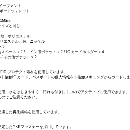
イップメント
パスポートウォレット
W150mm
サイズと同じ
 裏地 : ポリエステル
: ポリエステル、銅、ニッケル
ール
ース x 2 / コイン用ポケット x 2 / IC カードホルダー x 4
 その他ポケット x 2
FID プロテクト素材を使用しています。
帯域の非接触IC カード、パスポートの個人情報を非接触スキミングからガードし
使用。水をはじきやすく、汚れも付きにくいのでアクティブに使用できます。
んのでご注意ください。
配慮した再生繊維を使用しています。
安定したYKKファスナーを採用しています。