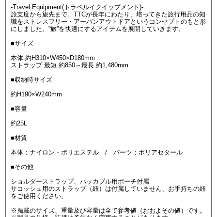
-Travel Equipment(トラベルイクイップメント)-
旅支度から旅先まで。TTCが長年にわたり、培ってきた旅行用品の知
識をストレスフリー・アーバンアウトドアというコンセプトのもと形
にしました。”旅”を快適にするアイテムを展開していきます。
■サイズ
本体:約H310×W450×D180mm
ストラップ:最短 約850～最長 約1,480mm
■収納時サイズ
約H190×W240mm
■容量
約25L
■材質
本体：ナイロン・ポリエステル / パーツ：ポリアセタール
■その他
ショルダーストラップ、パッカブル用ポーチ付属
サコッシュ用のストラップ（紐）は付属していません、お手持ちの紐
をご使用ください。
※掲載のサイズ、重量及び容量は全て参考値（おおよその値）です。