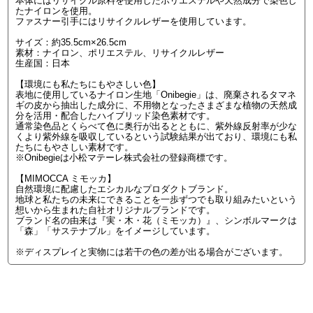
本体にはリサイクル原料を使用したポリエステルや天然成分で染色し
たナイロンを使用。
ファスナー引手にはリサイクルレザーを使用しています。
サイズ：約35.5cm×26.5cm
素材：ナイロン、ポリエステル、リサイクルレザー
生産国：日本
【環境にも私たちにもやさしい色】
表地に使用しているナイロン生地「Onibegie」は、廃棄されるタマネ
ギの皮から抽出した成分に、不用物となったさまざまな植物の天然成
分を活用・配合したハイブリッド染色素材です。
通常染色品とくらべて色に奥行が出るとともに、紫外線反射率が少な
くより紫外線を吸収しているという試験結果が出ており、環境にも私
たちにもやさしい素材です。
※Onibegieは小松マテーレ株式会社の登録商標です。
【MIMOCCA ミモッカ】
自然環境に配慮したエシカルなプロダクトブランド。
地球と私たちの未来にできることを一歩ずつでも取り組みたいという
想いから生まれた自社オリジナルブランドです。
ブランド名の由来は『実・木・花（ミモッカ）』、シンボルマークは
「森」「サステナブル」をイメージしています。
※ディスプレイと実物には若干の色の差が出る場合がございます。