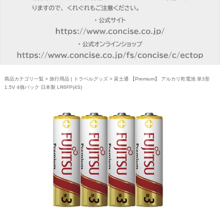
商品カテゴリ一覧
>
旅行用品 | トラベルグッズ
> 富士通 【Premium】 アルカリ乾電池 単3形
1.5V 4個パック 日本製 LR6FP(4S)