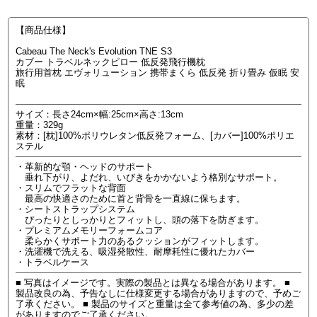
【商品仕様】
Cabeau The Neck's Evolution TNE S3
カブー トラベルネックピロー 低反発飛行機枕
旅行用首枕 エヴォリューション 携帯まくら 低反発 折り畳み 仮眠 安
眠
サイズ：長さ24cm×幅:25cm×高さ:13cm
重量：329g
素材：[枕]100%ポリウレタン低反発フォーム、[カバー]100%ポリエ
ステル
・革新的な顎・ヘッドのサポート
垂れ下がり、よだれ、いびきをかかないよう格別なサポート。
・スリムでフラットな背面
最高の快適さのために首と背骨を一直線に保ちます。
・シートストラップシステム
ぴったりとしっかりとフィットし、頭の落下を防ぎます。
・プレミアムメモリーフォームコア
柔らかくサポート力のあるクッションがフィットします。
・洗濯機で洗える、吸湿発散性、耐摩耗性に優れたカバー
・トラベルケース
■ 写真はイメージです。実際の製品とは異なる場合があります。 ■
製品改良の為、予告なしに仕様変更する場合がありますので、予めご
了承ください。 ■ 製品のサイズと重量は全て参考値の為、多少の差
がありますのでご了承ください。