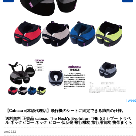
Tweet
【Cabeau日本総代理店】飛行機のシートに固定できる独自の仕様。
送料無料 正規品 cabeau The Neck's Evolution TNE S3 カブー トラベ
ル ネックピロー ネック ピロー 低反発 飛行機枕 旅行用首枕 携帯まくら
con2222