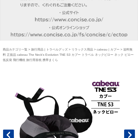
商品カテゴリ一覧
>
旅行用品 | トラベルグッズ
>
リラックス用品
>
cabeau | カブー
> 送料無
料 正規品 cabeau The Neck's Evolution TNE S3 カブー トラベル ネックピロー ネック ピロー
低反発 飛行機枕 旅行用首枕 携帯まくら