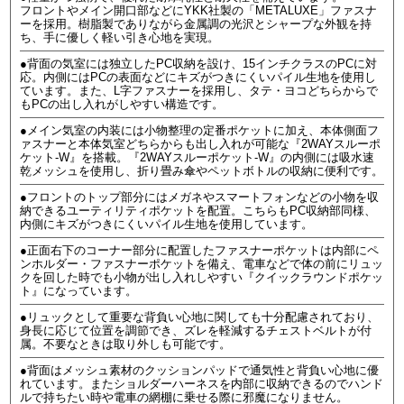
フロントやメイン開口部などにYKK社製の「METALUXE」ファスナ
ーを採用。樹脂製でありながら金属調の光沢とシャープな外観を持
ち、手に優しく軽い引き心地を実現。
●背面の気室には独立したPC収納を設け、15インチクラスのPCに対
応。内側にはPCの表面などにキズがつきにくいパイル生地を使用し
ています。また、L字ファスナーを採用し、タテ・ヨコどちらからで
もPCの出し入れがしやすい構造です。
●メイン気室の内装には小物整理の定番ポケットに加え、本体側面フ
ァスナーと本体気室どちらからも出し入れが可能な『2WAYスルーポ
ケット-W』を搭載。『2WAYスルーポケット-W』の内側には吸水速
乾メッシュを使用し、折り畳み傘やペットボトルの収納に便利です。
●フロントのトップ部分にはメガネやスマートフォンなどの小物を収
納できるユーティリティポケットを配置。こちらもPC収納部同様、
内側にキズがつきにくいパイル生地を使用しています。
●正面右下のコーナー部分に配置したファスナーポケットは内部にペ
ンホルダー・ファスナーポケットを備え、電車などで体の前にリュッ
クを回した時でも小物が出し入れしやすい『クイックラウンドポケッ
ト』になっています。
●リュックとして重要な背負い心地に関しても十分配慮されており、
身長に応じて位置を調節でき、ズレを軽減するチェストベルトが付
属。不要なときは取り外しも可能です。
●背面はメッシュ素材のクッションパッドで通気性と背負い心地に優
れています。またショルダーハーネスを内部に収納できるのでハンド
ルで持ちたい時や電車の網棚に乗せる際に邪魔になりません。