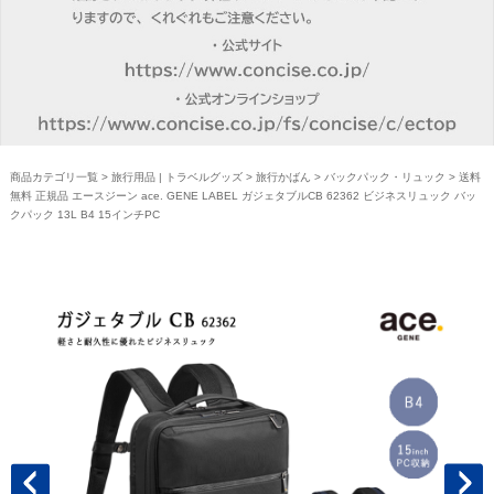
商品カテゴリ一覧
>
旅行用品 | トラベルグッズ
>
旅行かばん
>
バックパック・リュック
> 送料
無料 正規品 エースジーン ace. GENE LABEL ガジェタブルCB 62362 ビジネスリュック バッ
クパック 13L B4 15インチPC