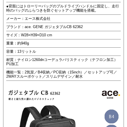
●背面にはトローリーバッグのプルドライブハンドルに固定し、走行
時のバッグのふらつきを防ぐセットアップ機能を搭載。
メーカー：エース株式会社
ブランド：ace. GENE ガジェタブルCB 62362
サイズ：W28×H39×D10 cm
重量：約940g
容量：13リットル
材質：ナイロン1260dnコーデュラバリスティック（テフロン加工）
PU加工
機能一覧：2気室／B4収納／PC収納（15inch）／セットアップ可／
2WAYスルーポケット／スリムデザイン／耐水