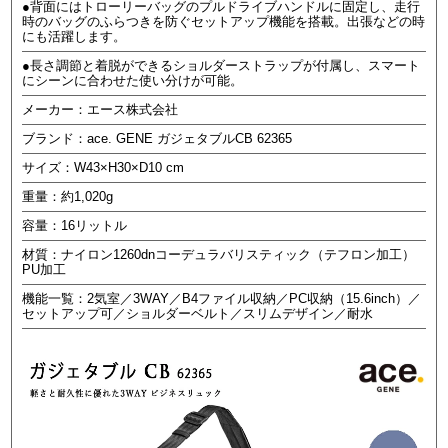
●背面にはトローリーバッグのプルドライブハンドルに固定し、走行
時のバッグのふらつきを防ぐセットアップ機能を搭載。出張などの時
にも活躍します。
●長さ調節と着脱ができるショルダーストラップが付属し、スマート
にシーンに合わせた使い分けが可能。
メーカー：エース株式会社
ブランド：ace. GENE ガジェタブルCB 62365
サイズ：W43×H30×D10 cm
重量：約1,020g
容量：16リットル
材質：ナイロン1260dnコーデュラバリスティック（テフロン加工）
PU加工
機能一覧：2気室／3WAY／B4ファイル収納／PC収納（15.6inch）／
セットアップ可／ショルダーベルト／スリムデザイン／耐水