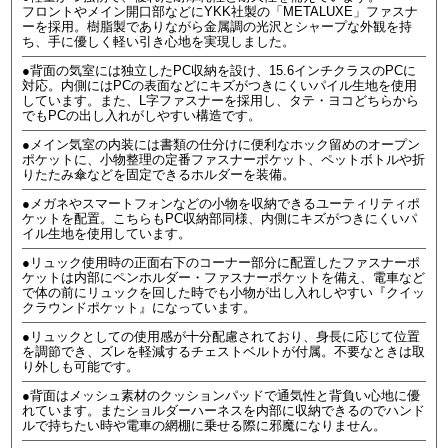
フロントやメイン開口部などにYKK社製の「METALUXE」ファスナ
ーを採用。樹脂製でありながら金属調の光沢とシャープな外観を持
ち、手に優しく軽い引き心地を実現しました。
●背面の気室には独立したPC収納を設け、15.6インチクラスのPCに
対応。内側にはPCの表面などにキズがつきにくいパイル生地を使用
しています。また、L字ファスナーを採用し、タテ・ヨコどちらから
でもPCの出し入れがしやすい構造です。
●メイン気室の内装には書類の仕分けに便利なホック留めのオープン
ポケットに、小物整理の定番ファスナーポケット、ペットボトルや折
りたたみ傘などを固定できるホルダーを装備。
●メガネやスマートフォンなどの小物を収納できるユーティリティポ
ケットを配置。こちらもPC収納部同様、内側にキズがつきにくいパ
イル生地を使用しています。
●リュック使用時の正面右下のコーナー部分に配置したファスナーポ
ケットは内部にペンホルダー・ファスナーポケットを備え、電車など
で体の前にリュックを回した時でも小物が出し入れしやすい『クイッ
クラウンドポケット』になっています。
●リュックとしての使用感が十分配慮されており、身長に応じて位置
を調節でき、ズレを軽減するチェストベルトが付属。不要なときは取
り外しも可能です。
●背面はメッシュ素材のクッションパッドで通気性と背負い心地に優
れています。またショルダーハーネスを内部に収納できるのでハンド
ルで持ちたい時や電車の網棚に乗せる際に邪魔になりません。