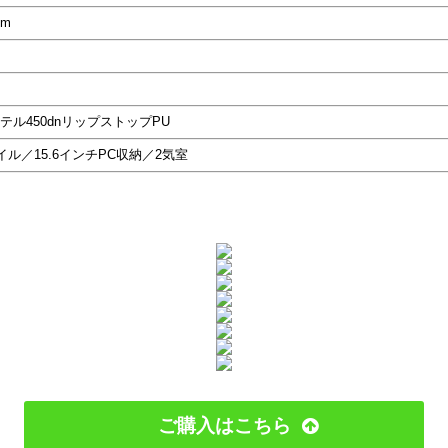
cm
ル450dnリップストップPU
ル／15.6インチPC収納／2気室
ご購入はこちら