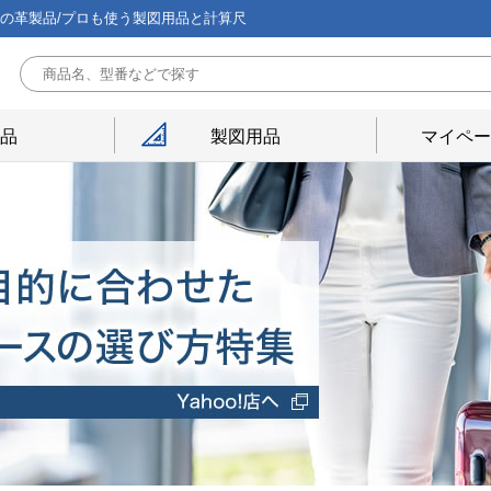
能の革製品/プロも使う製図用品と計算尺
用品
製図用品
マイペー