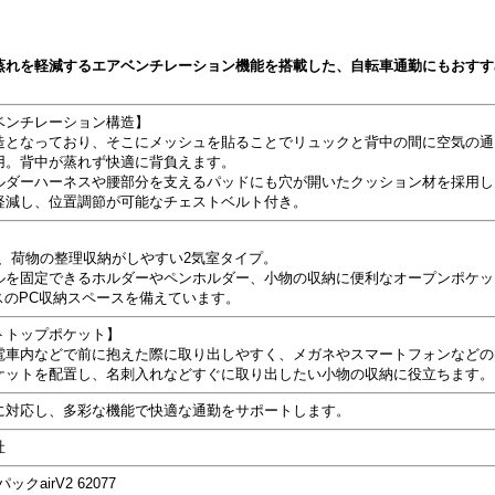
れを軽減するエアベンチレーション機能を搭載した、自転車通勤にもおすすめの
ベンチレーション構造】
造となっており、そこにメッシュを貼ることでリュックと背中の間に空気の通
用。背中が蒸れず快適に背負えます。
ルダーハーネスや腰部分を支えるパッドにも穴が開いたクッション材を採用し
軽減し、位置調節が可能なチェストベルト付き。
、荷物の整理収納がしやすい2気室タイプ。
ルを固定できるホルダーやペンホルダー、小物の収納に便利なオープンポケッ
ラスのPC収納スペースを備えています。
トトップポケット】
電車内などで前に抱えた際に取り出しやすく、メガネやスマートフォンなどの
ケットを配置し、名刺入れなどすぐに取り出したい小物の収納に役立ちます。
に対応し、多彩な機能で快適な通勤をサポートします。
社
ックairV2 62077