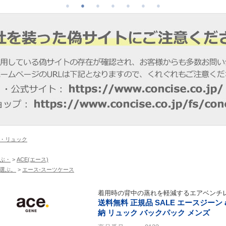
・リュック
ぶ・
>
ACE(エース)
選ぶ。
>
エース-スーツケース
着用時の背中の蒸れを軽減するエアベンチ
送料無料 正規品 SALE エースジーン ace.
納 リュック バックパック メンズ