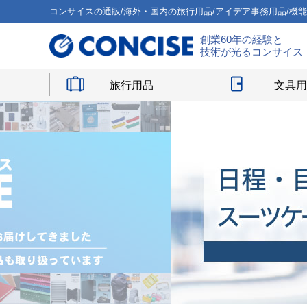
コンサイスの通販/海外・国内の旅行用品/アイデア事務用品/機
創業60年の経験と
技術が光るコンサイス
旅行用品
文具