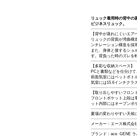
リュック着用時の背中の蒸
ビジネスリュック。
【背中が蒸れにくいエア
リュックの背面が湾曲構
ンチレーション構造を採
また、身体と接するショ
す。背負った時のズレを
【多彩な収納スペース】
PCと書類などを仕分けて
前面気室にはペットボト
気室には15.6インチク
【取り出しやすいフロン
フロントポケット上段は
ット内部にはオープンポ
夏場の変わりやすい天候
メーカー：エース株式会
ブランド：ace. GENE ラパ