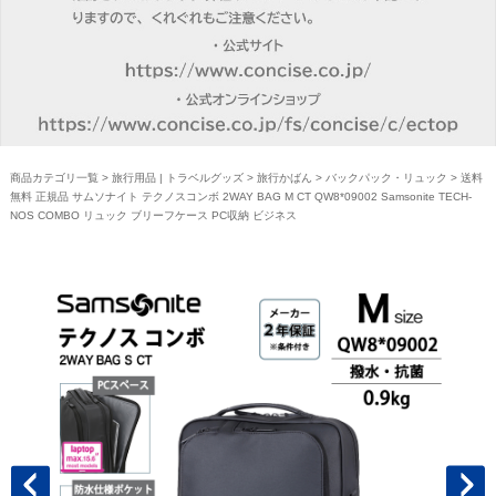
商品カテゴリ一覧
>
旅行用品 | トラベルグッズ
>
旅行かばん
>
バックパック・リュック
> 送料
無料 正規品 サムソナイト テクノスコンボ 2WAY BAG M CT QW8*09002 Samsonite TECH-
NOS COMBO リュック ブリーフケース PC収納 ビジネス