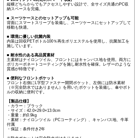
縦横どちらからでもアクセスしやすい設計で、全サイズ共通のPC収
納スペースを完備。
■ スーツケースとのセットアップも可能
背面にスマートスリーブを装備し、スーツケースにセットアップして
移動も快適。
■ 環境に優しい抗菌内装
内装は回収PETボトル100％再生ポリエステルを使用し、抗菌加工を
施しています。
■ 耐水性のある高品質素材
主素材はナイロンツイル、フロントにはキャンバス地を使用。両方に
ポリカーボネートコーティングを施し耐水性を確保。レザーのような
質感が特徴です。
■ 便利なフロントポケット
フロント右側にL字型ファスナー開閉ポケット、左側には防水素材
（※完全防水ではありません）を用いたポケットを装備し、傘やボト
ルの収納に便利です。
【製品仕様】
・カラー：ブラック
・サイズ：42.0×29.0×13.0cm
・重量：約0.9kg
・素材：ナイロンツイル（PCコーティング）、キャンバス地、牛革
付属
・保証：条件付き2年